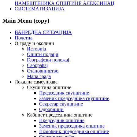
НАМЕШТЕНИКА ОПШТИНЕ АЛЕКСИНАЦ
СИСТЕМАТИЗАЦИЈА
Main Menu (copy)
ВАНРЕДНА СИТУАЦИЈА
Почетна
О граду и околини
Историја
Општи подаци
Географски положај
Саобраћај
Становништво
Мапа града
Локална самоуправа
Скупштина општине
Председник скупштине
Заменик председника скупштине
Секретар скупштине
Одборници
Кабинет председника општине
Председник општине
Заменик председника општине
Помоћник председника општине
Општинско веће