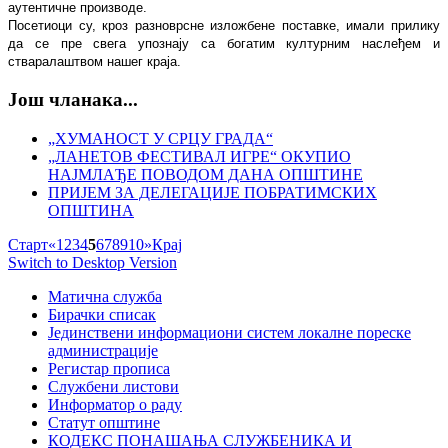
аутентичне производе.
Посетиоци су, кроз разноврсне изложбене поставке, имали прилику
да се пре свега упознају са богатим културним наслеђем и
стваралаштвом нашег краја.
Још чланака...
„ХУМАНОСТ У СРЦУ ГРАДА“
„ЛАНЕТОВ ФЕСТИВАЛ ИГРЕ“ ОКУПИО
НАЈМЛАЂЕ ПОВОДОМ ДАНА ОПШТИНЕ
ПРИЈЕМ ЗА ДЕЛЕГАЦИЈЕ ПОБРАТИМСКИХ
ОПШТИНА
Старт
«
1
2
3
4
5
6
7
8
9
10
»
Крај
Switch to Desktop Version
Матична служба
Бирачки списак
Јединствени информациони систем локалне пореске
администрације
Регистар прописа
Службени листови
Информатор о раду
Статут општине
КОДЕКС ПОНАШАЊА СЛУЖБЕНИКА И