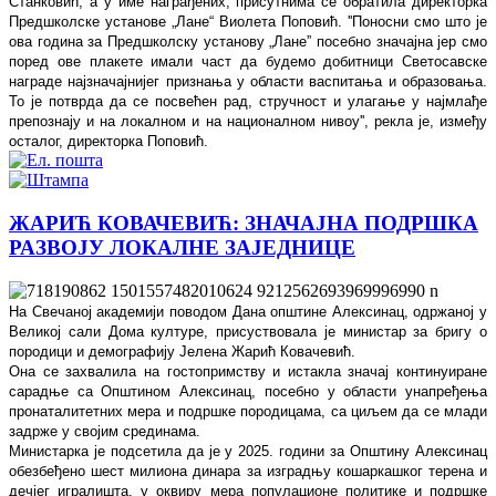
Станковић, а у име награђених, присутнима се обратила директорка
Предшколске установе „Лане“ Виолета Поповић. ''Поносни смо што је
ова година за Предшколску установу „Ланеˮ посебно значајна јер смо
поред ове плакете имали част да будемо добитници Светосавске
награде најзначајнијег признања у области васпитања и образовања.
То је потврда да се посвећен рад, стручност и улагање у најмлађе
препознају и на локалном и на националном нивоу'', рекла је, између
осталог, директорка Поповић.
ЖАРИЋ КОВАЧЕВИЋ: ЗНАЧАЈНА ПОДРШКА
РАЗВОЈУ ЛОКАЛНЕ ЗАЈЕДНИЦЕ
На Свечаној академији поводом Дана општине Алексинац, одржаној у
Великој сали Дома културе, присуствовала је министар за бригу о
породици и демографију Јелена Жарић Ковачевић.
Она се захвалила на гостопримству и истакла значај континуиране
сарадње са Општином Алексинац, посебно у области унапређења
пронаталитетних мера и подршке породицама, са циљем да се млади
задрже у својим срединама.
Министарка је подсетила да је у 2025. години за Општину Алексинац
обезбеђено шест милиона динара за изградњу кошаркашког терена и
дечјег игралишта, у оквиру мера популационе политике и подршке