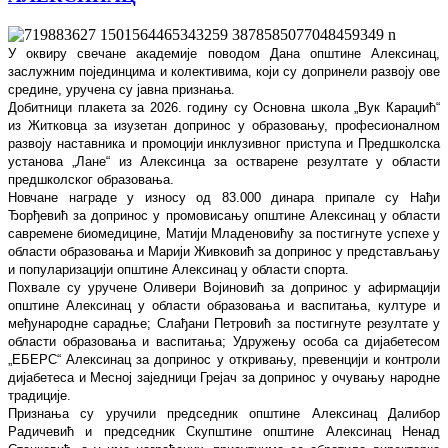
У оквиру свечане академије поводом Дана општине Алексинац,
заслужним појединцима и колективима, који су допринели развоју ове
средине, уручена су јавна признања.
Добитници плакета за 2026. годину су Основна школа „Вук Караџић“
из Житковца за изузетан допринос у образовању, професионалном
развоју наставника и промоцији инклузивног приступа и Предшколска
установа „Лане“ из Алексинца за остварене резултате у области
предшколског образовања.
Новчане награде у износу од 83.000 динара припале су Нађи
Ђорђевић за допринос у промовисању општине Алексинац у области
савремене биомедицине, Матији Младеновићу за постигнуте успехе у
области образовања и Марији Живковић за допринос у представљању
и популаризацији општине Алексинац у области спорта.
Похвале су уручене Оливери Војиновић за допринос у афирмацији
општине Алексинац у области образовања и васпитања, културе и
међународне сарадње; Слађани Петровић за постигнуте резултате у
области образовања и васпитања; Удружењу особа са дијабетесом
„ЕБЕРС“ Алексинац за допринос у откривању, превенцији и контроли
дијабетеса и Месној заједници Грејач за допринос у очувању народне
традиције.
Признања су уручили председник општине Алексинац Далибор
Радичевић и председник Скупштине општине Алексинац Ненад