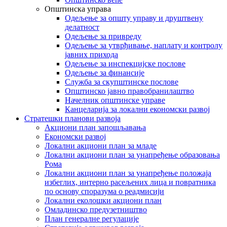
Општинска управа
Одељење за општу управу и друштвену
делатност
Одељење за привреду
Одељење за утврђивање, наплату и контролу
јавних прихода
Одељење за инспекцијске послове
Одељење за финансије
Служба за скупштинске послове
Општинско јавно правобранилаштво
Начелник општинске управе
Канцеларија за локални економски развој
Стратешки планови развоја
Акциони план запошљавања
Економски развој
Локални акциони план за младе
Локални акциони план за унапређење образовања
Рома
Локални акциони план за унапређење положаја
избеглих, интерно расељених лица и повратника
по основу споразума о реадмисији
Локални еколошки акциони план
Омладинско предузетништво
План генералне регулације