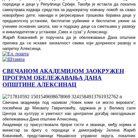
породици и деци у Републици Србији. Такође је истакла да локална
самоуправа издваја средства за једнократну новчану помоћ за свако
новорођено дете, накнаде и регресирање трошкова боравка деце у
предшколској установи, бесплатне уџбенике и бесплатне ужине за
ученике основних школа, као и подршку деци са сметњама у развоју
и инвалидитетом у установи „Смех и суза“ у Алексинцу.
Жарић Ковачевић је поручила да је обележавање Дана општине
прилика да се искаже захвалност свима који доприносе развоју и
напретку Алексинца.
СВЕЧАНОМ АКАДЕМИЈОМ ЗАОКРУЖЕН
ПРОГРАМ ОБЕЛЕЖАВАЊА ДАНА
ОПШТИНЕ АЛЕКСИНАЦ
Свечана академија под називом „Човек коме се могло веровати“,
посвећена др Михаилу Гавриловићу, одржана је у Великој сали
Центра за културу и уметност као централни догађај овогодишњег
обележавања Дана општине Алексинац.
Академији су присуствовали бројни гости и званице, међу којима и
министар за бригу о породици и демографију Јелена Жарић
Ковачевић, представници Нишавског управног округа, локалних