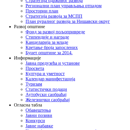
Стратегија одрживог развоја
Регионални план управљања отпадом
Просторни план
Стратегија развоја за МСПП
План руралног развоја за Нишавски округ
Развој општине
Фонд за развој пољопривреде
Стипендије и награде
Канцеларија за младе
Кретање броја запослених
Буџет општине за 2014.
Информације
Јавна предузећа и установе
Просвета
Култура и уметност
Календар манифестација
Туризам
Статистички подаци
Аутобуски саобраћај
Железнички саобраћај
Огласна табла
Обавештења
Јавни позиви
Конкурси
Јавне набавке