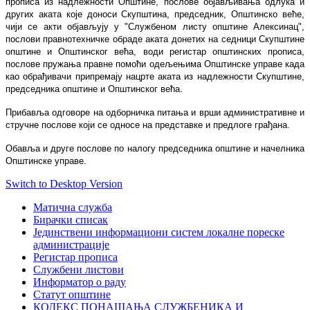
прописа из надлежности Општине, послове објављивања одлука и
других аката које доноси Скупштина, председник, Општинско веће,
чији се акти објављују у "Службеном листу општине Алексинац",
послови правнотехничке обраде аката донетих на седници Скупштине
општине и Општинског већа, води регистар општинских прописа,
послове пружања правне помоћи одељењима Општинске управе када
као обрађивачи припремају нацрте аката из надлежности Скупштине,
председника општине и Општинског већа.
Прибавља одговоре на одборничка питања и врши административне и
стручне послове који се односе на представке и предлоге грађана.
Обавља и друге послове по налогу председника општине и начелника
Општинске управе.
Switch to Desktop Version
Матична служба
Бирачки списак
Јединствени информациони систем локалне пореске
администрације
Регистар прописа
Службени листови
Информатор о раду
Статут општине
КОДЕКС ПОНАШАЊА СЛУЖБЕНИКА И