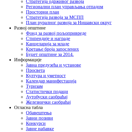
Стратегија одрживог развоја
Регионални план управљања отпадом
Просторни план
Стратегија развоја за МСПП
План руралног развоја за Нишавски округ
Развој општине
Фонд за развој пољопривреде
Стипендије и награде
Канцеларија за младе
Кретање броја запослених
Буџет општине за 2014.
Информације
Јавна предузећа и установе
Просвета
Култура и уметност
Календар манифестација
Туризам
Статистички подаци
Аутобуски саобраћај
Железнички саобраћај
Огласна табла
Обавештења
Јавни позиви
Конкурси
Јавне набавке