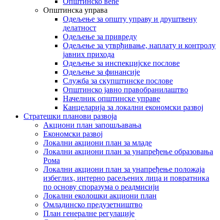
Општинско веће
Општинска управа
Одељење за општу управу и друштвену
делатност
Одељење за привреду
Одељење за утврђивање, наплату и контролу
јавних прихода
Одељење за инспекцијске послове
Одељење за финансије
Служба за скупштинске послове
Општинско јавно правобранилаштво
Начелник општинске управе
Канцеларија за локални економски развој
Стратешки планови развоја
Акциони план запошљавања
Економски развој
Локални акциони план за младе
Локални акциони план за унапређење образовања
Рома
Локални акциони план за унапређење положаја
избеглих, интерно расељених лица и повратника
по основу споразума о реадмисији
Локални еколошки акциони план
Омладинско предузетништво
План генералне регулације