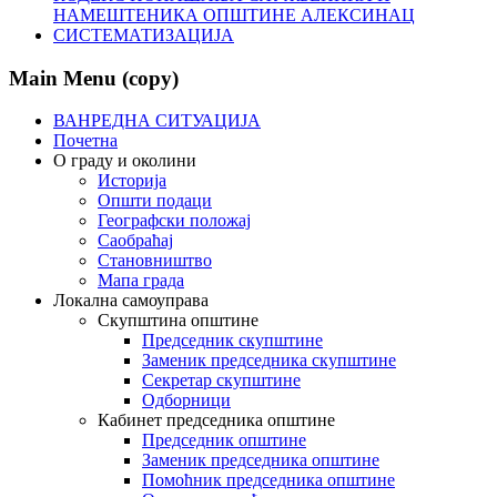
НАМЕШТЕНИКА ОПШТИНЕ АЛЕКСИНАЦ
СИСТЕМАТИЗАЦИЈА
Main Menu (copy)
ВАНРЕДНА СИТУАЦИЈА
Почетна
О граду и околини
Историја
Општи подаци
Географски положај
Саобраћај
Становништво
Мапа града
Локална самоуправа
Скупштина општине
Председник скупштине
Заменик председника скупштине
Секретар скупштине
Одборници
Кабинет председника општине
Председник општине
Заменик председника општине
Помоћник председника општине