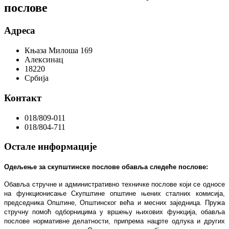
послове
Адреса
Књаза Милоша 169
Алексинац
18220
Србија
Контакт
018/809-011
018/804-711
Остале информације
Одељење за скупштинске послове обавља следеће послове:
Обавља стручне и административно техничке послове који се односе
на функционисање Скупштине општине њених сталних комисија,
председника Општине, Општинског већа и месних заједница. Пружа
стручну помоћ одборницима у вршењу њихових функција, обавља
послове нормативне делатности, припрема нацрте одлука и других