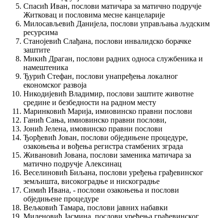
Спасић Иван, послови матичара за матично подручје
Житковац и пословима месне канцеларије
Милосављевић Данијела, послови управљања људским
ресурсима
Станојевић Слађана, послови инвалидско борачке
заштите
Микић Драган, послови радних односа службеника и
намештеника
Ђурић Стефан, послови унапређења локалног
економског развоја
Никодијевић Владимир, послови заштите животне
средине и безбедности на радном месту
Маринковић Марија, имиовинско правни послови
Ганић Сања, имиовинско правни послови,
Јонић Јелена, имовинско правни послови
Ђорђевић Јован, послови обједињене процедуре,
озакоњења и вођења регистра стамбених зграда
Живановић Јована, послови заменика матичара за
матично подручје Алексинац
Веселиновић Биљана, послови уређења грађевинског
земљишта, високоградње и нискоградње
Симић Ивана, - послови озакоњења и послови
обједињене процедуре
Вељковић Тамара, послови јавних набавки
Миленовић Јасмина, послови уређења грађевинског