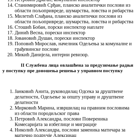
Станимировић Срђан, планско аналитички послови из
области пољопривреде, шумарства, ловства и рибарства
Милетић Слађана, планско аналитички послови из
области пољопривреде, шумарства, ловства и рибарства
Стошић Бобан, порски инспектор наплате
Динић Весна, порески инспектор
Јовановић Душан, порески инспектор
Поповић Мирослав, начелник Одељења за комуналне и
грађевинске послове
Микић Данијела, интерни ревизор.
I
I
Службена лица овлашћена за предузимање радњи
у поступку пре доношења решења у управном поступку
Јанковић Анита, руководилац Одсека за друштвене
делатности, Одељење за општу управу и друштвене
делатности
Мирковић Марина, извршилац на правним пословима
из области породиљског права
Петровић Александра, послови Повереника
Комесаријата за избеглице и миграције
Николић Александра, послови заменика матичара за
матично подручје Алексинац