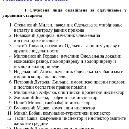
I Службена лица овлашћена за одлучивање у
управним стварима
Стевановић Милан, начелник Одељења за утврђивање,
наплату и контролу јавних прихода
Новаковић Данијела, начелник Одељења за
инспекцијске послове
Јевтић Ташана, начелник Одељења за општу управу и
друштвене делатности
Миловановић Гордана, начелник Одељења за локални
економски развој, пољопривреду и водопривреду и
послови водопривреде
Недељковић Анита, начелник Одељења за урбанизам и
имовинско правне послове
Петровић Дугачки Љиљана, имовинско правни послови
и послови бесплатне правне помоћи
Милошевић Анђелка, општински просветни инспектор
Живковић Јелена, грађевински инспектор
Цолић Милош, саобраћајни инспектор
Вујошевић Марко, комунални инспектор
Микић Бобан, комунално-туристички инспектор
Тасић Саша, комунални инспектор и инспектор заштите
животне средине
Петровић Драган, комунални инспектор