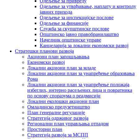
Одељење за привреду
Одељење за утврђивање, наплату и контролу
јавних прихода
Одељење за инспекцијске послове
Одељење за финансије
Служба за скупштинске послове
Општинско јавно правобранилаштво
Начелник општинске управе
Канцеларија за локални економски развој
Стратешки планови развоја
Акциони план запошљавања
Економски развој
Локални акциони план за младе
Локални акциони план за унапређење образовања
Рома
Локални акциони план за унапређење положаја
избеглих, интерно расељених лица и повратника
по основу споразума о реадмисији
Локални еколошки акциони план
Омладинско предузетништво
План генералне регулације
Стратегија одрживог развоја
Регионални план управљања отпадом
Просторни план
Стратегија развоја за МСПП