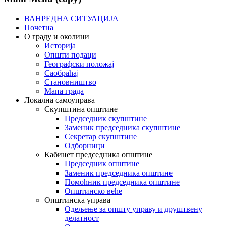
ВАНРЕДНА СИТУАЦИЈА
Почетна
О граду и околини
Историја
Општи подаци
Географски положај
Саобраћај
Становништво
Мапа града
Локална самоуправа
Скупштина општине
Председник скупштине
Заменик председника скупштине
Секретар скупштине
Одборници
Кабинет председника општине
Председник општине
Заменик председника општине
Помоћник председника општине
Општинско веће
Општинска управа
Одељење за општу управу и друштвену
делатност