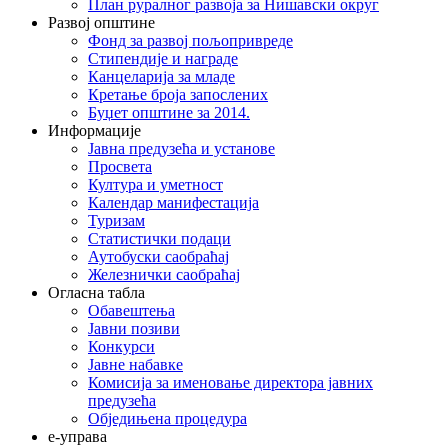
План руралног развоја за Нишавски округ
Развој општине
Фонд за развој пољопривреде
Стипендије и награде
Канцеларија за младе
Кретање броја запослених
Буџет општине за 2014.
Информације
Јавна предузећа и установе
Просвета
Култура и уметност
Календар манифестација
Туризам
Статистички подаци
Аутобуски саобраћај
Железнички саобраћај
Огласна табла
Обавештења
Јавни позиви
Конкурси
Јавне набавке
Комисија за именовање директора јавних
предузећа
Обједињена процедура
е-управа