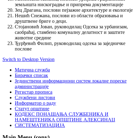
земљишта нискоградње и припрема документације
Зец Драгана, послови пејзажне архитектуре и екологије
Нешић Снежана, послови из области образовања и
друштвене бриге о деци.
Стојановић Јован, руководилац Одсека за урбанизам,
саобраћај, стамбено комуналну делатност и заштите
животне средине
Ђурђевић Филип, руководилац одсека за заједничке
послове
Switch to Desktop Version
Матична служба
Бирачки списак
Јединствени информациони систем локалне пореске
администрације
Регистар прописа
Службени листови
Информатор о раду
Статут општине
КОДЕКС ПОНАШАЊА СЛУЖБЕНИКА И
НАМЕШТЕНИКА ОПШТИНЕ АЛЕКСИНАЦ
СИСТЕМАТИЗАЦИЈА
Main Menu (copy)