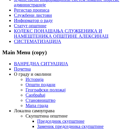
администрације
Регистар прописа
Службени листови
Информатор о раду
Статут општине
КОДЕКС ПОНАШАЊА СЛУЖБЕНИКА И
НАМЕШТЕНИКА ОПШТИНЕ АЛЕКСИНАЦ
СИСТЕМАТИЗАЦИЈА
Main Menu (copy)
ВАНРЕДНА СИТУАЦИЈА
Почетна
О граду и околини
Историја
Општи подаци
Географски положај
Саобраћај
Становништво
Мапа града
Локална самоуправа
Скупштина општине
Председник скупштине
Заменик председника скупштине