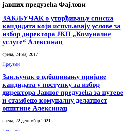
јавних предузећа Фајлови
ЗАКЉУЧАК о утврђивању списка
кандидата који испуњавају услове за
избор директора ЈКП „Комуналне
услуге“ Алексинац
среда, 24 мај 2017
Преузми
Закључак о одбацивању пријаве
кандидата у поступку за избор
директора Јавног предузећа за путеве
и стамбено комуналну делатност
општине Алексинац
среда, 22 децембар 2021
Преузми