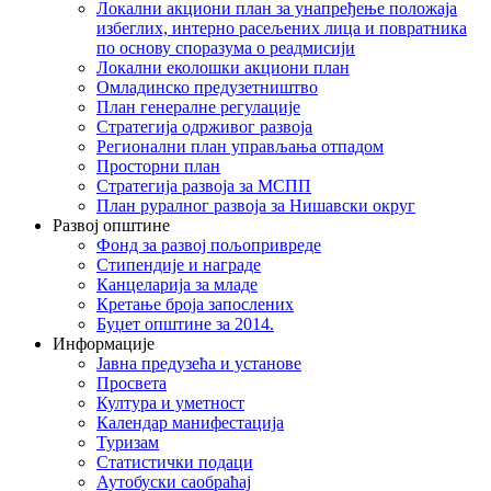
Локални акциони план за унапређење положаја
избеглих, интерно расељених лица и повратника
по основу споразума о реадмисији
Локални еколошки акциони план
Омладинско предузетништво
План генералне регулације
Стратегија одрживог развоја
Регионални план управљања отпадом
Просторни план
Стратегија развоја за МСПП
План руралног развоја за Нишавски округ
Развој општине
Фонд за развој пољопривреде
Стипендије и награде
Канцеларија за младе
Кретање броја запослених
Буџет општине за 2014.
Информације
Јавна предузећа и установе
Просвета
Култура и уметност
Календар манифестација
Туризам
Статистички подаци
Аутобуски саобраћај