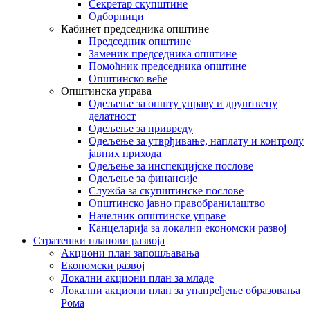
Секретар скупштине
Одборници
Кабинет председника општине
Председник општине
Заменик председника општине
Помоћник председника општине
Општинско веће
Општинска управа
Одељење за општу управу и друштвену
делатност
Одељење за привреду
Одељење за утврђивање, наплату и контролу
јавних прихода
Одељење за инспекцијске послове
Одељење за финансије
Служба за скупштинске послове
Општинско јавно правобранилаштво
Начелник општинске управе
Канцеларија за локални економски развој
Стратешки планови развоја
Акциони план запошљавања
Економски развој
Локални акциони план за младе
Локални акциони план за унапређење образовања
Рома