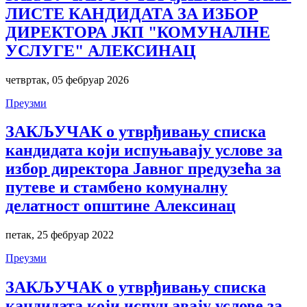
ЛИСТЕ КАНДИДАТА ЗА ИЗБОР
ДИРЕКТОРА ЈКП "КОМУНАЛНЕ
УСЛУГЕ" АЛЕКСИНАЦ
четвртак, 05 фебруар 2026
Преузми
ЗАКЉУЧАК о утврђивању списка
кандидата који испуњавају услове за
избор директора Јавног предузећа за
путеве и стамбено комуналну
делатност општине Алексинац
петак, 25 фебруар 2022
Преузми
ЗАКЉУЧАК о утврђивању списка
кандидата који испуњавају услове за