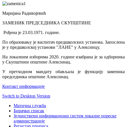
Маријана Радивојевић
ЗАМЕНИК ПРЕДСЕДНИКА СКУПШТИНЕ
Рођена је 23.03.1971. године.
По образовању је васпитач предшколских установа. Запослена
је у предшколској установи "ЛАНЕ" у Алексинцу.
На локалним изборима 2020. године изабрана је за одборника
у Скупштини општине Алексинац.
У претходном мандату обављала је функцију заменика
председника општине Алексинац.
Контакт информације
Switch to Desktop Version
Матична служба
Бирачки списак
Јединствени информациони систем локалне пореске
администрације
Регистар прописа