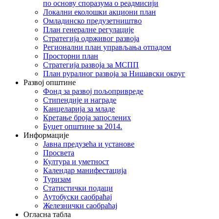
по основу споразума о реадмисији
Локални еколошки акциони план
Омладинско предузетништво
План генералне регулације
Стратегија одрживог развоја
Регионални план управљања отпадом
Просторни план
Стратегија развоја за МСПП
План руралног развоја за Нишавски округ
Развој општине
Фонд за развој пољопривреде
Стипендије и награде
Канцеларија за младе
Кретање броја запослених
Буџет општине за 2014.
Информације
Јавна предузећа и установе
Просвета
Култура и уметност
Календар манифестација
Туризам
Статистички подаци
Аутобуски саобраћај
Железнички саобраћај
Огласна табла