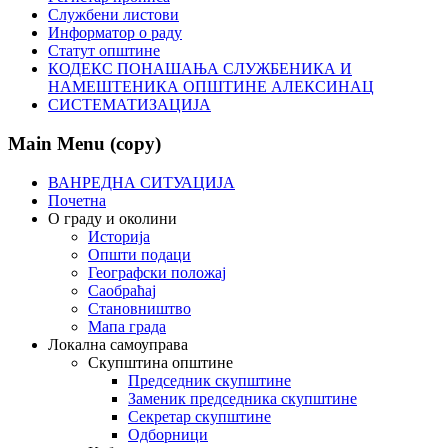
Службени листови
Информатор о раду
Статут општине
КОДЕКС ПОНАШАЊА СЛУЖБЕНИКА И
НАМЕШТЕНИКА ОПШТИНЕ АЛЕКСИНАЦ
СИСТЕМАТИЗАЦИЈА
Main Menu (copy)
ВАНРЕДНА СИТУАЦИЈА
Почетна
О граду и околини
Историја
Општи подаци
Географски положај
Саобраћај
Становништво
Мапа града
Локална самоуправа
Скупштина општине
Председник скупштине
Заменик председника скупштине
Секретар скупштине
Одборници