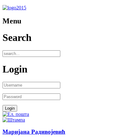
Menu
Search
Login
Маријана Радивојевић