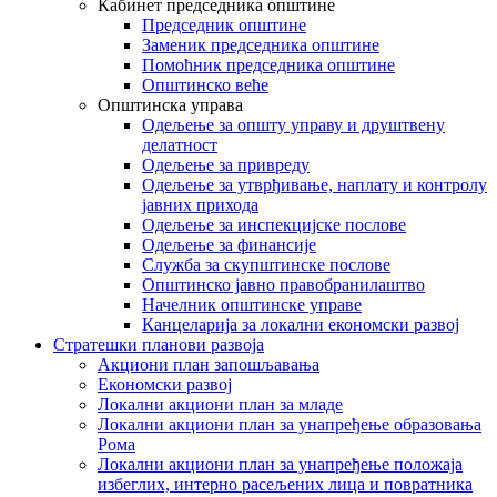
Кабинет председника општине
Председник општине
Заменик председника општине
Помоћник председника општине
Општинско веће
Општинска управа
Одељење за општу управу и друштвену
делатност
Одељење за привреду
Одељење за утврђивање, наплату и контролу
јавних прихода
Одељење за инспекцијске послове
Одељење за финансије
Служба за скупштинске послове
Општинско јавно правобранилаштво
Начелник општинске управе
Канцеларија за локални економски развој
Стратешки планови развоја
Акциони план запошљавања
Економски развој
Локални акциони план за младе
Локални акциони план за унапређење образовања
Рома
Локални акциони план за унапређење положаја
избеглих, интерно расељених лица и повратника