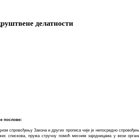
друштвене делатности
е послове:
дном спровођењу Закона и других прописа чије је непосредно спровође
ких спискова, пружа стручну помоћ месним заједницама у вези орган