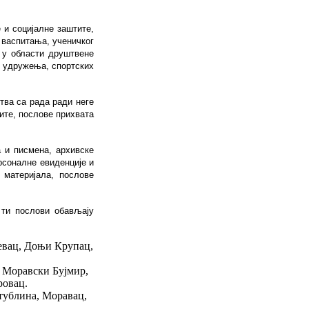
 и социјалне заштите,
 васпитања, ученичког
 у области друштвене
д удружења, спортских
тва са рада ради неге
ите, послове прихвата
 и писмена, архивске
рсоналне евиденције и
 материјала, послове
ти послови обављају
евац, Доњи Крупац,
 Моравски Бујмир,
ровац.
тублина, Моравац,