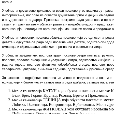
органа.
У области друштвене делатности врши послове у остваривању права г
информисања, послове из области друштвене бриге о деци и омладине
и студентског стандарда. Припрема програме рада установа и орган
заштите, прати појаве у области развоја и потреба младих и предлаже
организација, невладиних организација, мањинских права и предлаже о
У области поверених послова обавља послове који се односе на реша
детета и одсуства са рада ради посебне неге детете, родитељски дода
смештаја и збрињавања избеглих, прогнаних и расељених лица.
У области заједничких послова врши послове овере потписа, рукопи
послове, послове писарнице и услужног центра, одржавања хигијене, 
радних одоса, послове физичког обезбеђења зграде, послове пор
телефонске централе, снимања седнице, одржавање и руковање сред
За извршење одређених послова из изворне надлежности општине 
ефикасније и ближе месту становања и рада грађана, за више насељени
КАТУН којa обухвата насељенa местa: К
Месна канцеларија
Бели Брег, Горњи Крупац, Рсовац, Врело и Преконози.
ТЕШИЦА којa обухвата насељенa местa: 
Месна канцеларија
Лоћика, Голешница, Копривница, Врћеновица, Мали Дрен
ЖИТКОВАЦ којa обухвата насељенa мест
Месна канцеларија
Прћиловица, Горњи Адровац и Доњи Адровац.