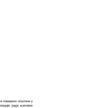
ње поверено општини у
изације рада њихових