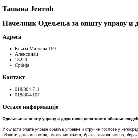
Ташана Јевтић
Начелник Одељења за општу управу и 
Адреса
Књаза Милоша 169
Алексинац
18220
Србија
Контакт
018/804-711
018/804-107
Остале информације
Oдељење за општу управу и друштвене делатности обавља следећ
У области опште управе обавља управне и стручне послове у непосре
области држављанства, матичних књига, брака, личног имена, бирач