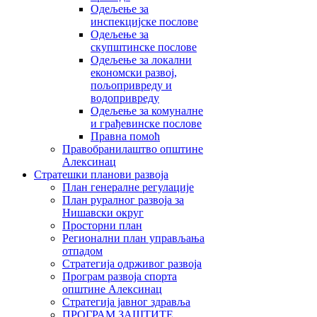
Одељење за
инспекцијске послове
Одељење за
скупштинске послове
Одељење за локални
економски развој,
пољопривреду и
водопривреду
Одељење за комуналне
и грађевинске послове
Правна помоћ
Правобранилаштво општине
Алексинац
Стратешки планови развоја
План генералне регулације
План руралног развоја за
Нишавски округ
Просторни план
Регионални план управљања
отпадом
Стратегија одрживог развоја
Програм развоја спорта
општине Алексинац
Стратегија јавног здравља
ПРОГРАМ ЗАШТИТЕ