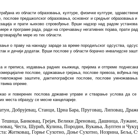
рађана из области образовања, културе, физичке културе, здравствене
, послове предшколског образовања, основног и средњег образовања и
изација и прати њихово спровођење. Врши надзор над радом установа
 мере и програме рада, ради на спречавању негативних појава, прати ра
дговарајуће мере из тих области.
вање о праву на накнаду зараде за време породиљског одсуства, одсус
так и дечији додатак. Врши послове у области борачко инвалидске зашт
са и преписа, издавања радних књижица, пријема и отпреме поднесака
комерцијалне послове, одржавање грејања, послове превоза, вођења пе
отивпожарне заштите, дактилографске послове, послове умножавања
ствима опреме.
као и поверених послова државне управе и стварање услова да се 
х места образују се месне канцеларије.
атун, Добрујевац, Станци, Црна Бара, Пруговац, Липовац, Драж
Тешица, Банковац, Грејач, Велики Дреновац, Дашница, Лужане,
овац, Честа, Шурић, Кулина, Породин, Вукања, Љуптен и Чуку
a: Житковац, Горње Сухотно, Доње Сухотно, Нозрина, Беља, С