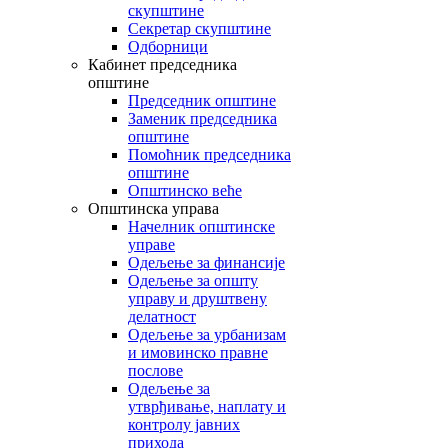
скупштине
Секретар скупштине
Одборници
Кабинет председника
општине
Председник општине
Заменик председника
општине
Помоћник председника
општине
Општинско веће
Општинска управа
Начелник општинске
управе
Одељење за финансије
Одељење за општу
управу и друштвену
делатност
Одељење за урбанизам
и имовинско правне
послове
Одељење за
утврђивање, наплату и
контролу јавних
прихода