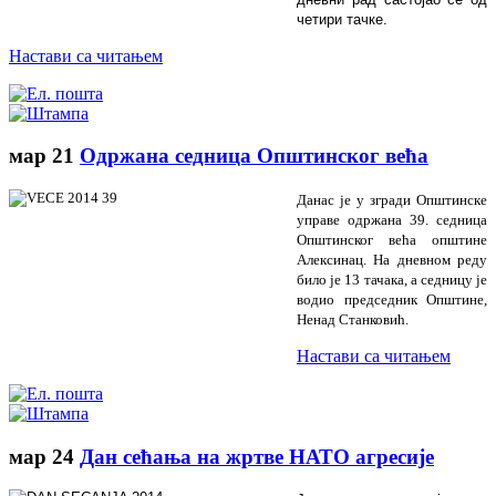
четири тачке.
Настави са читањем
мар
21
Одржана седница Општинског већа
Данас је у згради Општинске
управе одржана 39. седница
Општинског већа општине
Алексинац. На дневном реду
било је 13 тачака, а седницу је
водио
председник Општине,
Ненад Станковић.
Настави са читањем
мар
24
Дан сећања на жртве НАТО агресије