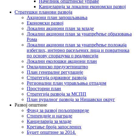
Начелник општинске управе
Канцеларија за локални економски развој
Стратешки планови развоја
Акциони план запошљавања
Економски развој
Локални акциони план за младе
Локални акциони план за унапређење образовања
Рома
Локални акциони план за унапређење положаја
избеглих, интерно расељених лица и повратника
по основу споразума о реадмисији
Локални еколошки акциони план
Омладинско предузетништво
План генералне регулације
Стратегија одрживог развоја
Регионални план управљања отпадом
Просторни план
Стратегија развоја за МСПП
План руралног развоја за Нишавски округ
Развој општине
Фонд за развој пољопривреде
Стипендије и награде
Канцеларија за младе
Кретање броја запослених
Буџет општине за 2014.