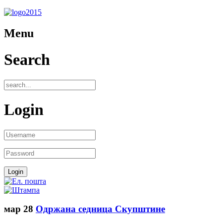
Menu
Search
Login
мар
28
Одржана седница Скупштине