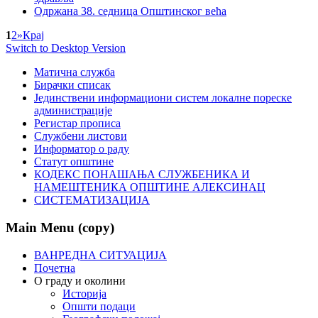
Одржана 38. седница Општинског већа
1
2
»
Крај
Switch to Desktop Version
Матична служба
Бирачки списак
Јединствени информациони систем локалне пореске
администрације
Регистар прописа
Службени листови
Информатор о раду
Статут општине
КОДЕКС ПОНАШАЊА СЛУЖБЕНИКА И
НАМЕШТЕНИКА ОПШТИНЕ АЛЕКСИНАЦ
СИСТЕМАТИЗАЦИЈА
Main Menu (copy)
ВАНРЕДНА СИТУАЦИЈА
Почетна
О граду и околини
Историја
Општи подаци