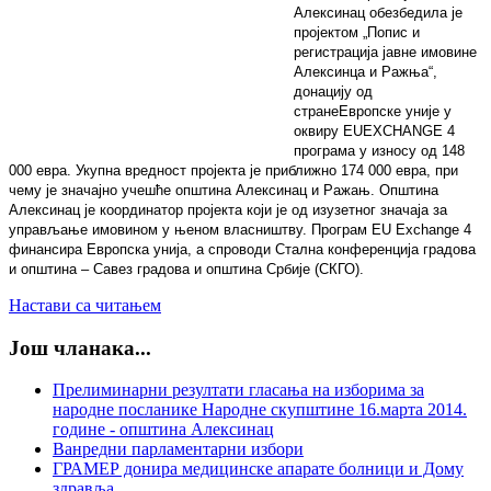
Алексинац обезбедила је
пројектом „Попис и
регистрација јавне имовине
Алексинца и Ражња“,
донацију од
стране
Европске уније у
оквиру
EU
EXCHANGE
4
програма у износу од 148
000 евра. Укупна вредност пројекта је приближно 174 000 евра, при
чему је значајно учешће општина Алексинац и Ражањ. Општина
Алексинац је координатор пројекта који је од изузетног значаја за
управљање имовином у њеном власништву. Програм
EU Exchange 4
финансира Европска унија, а спроводи Стална конференција градова
и општина – Савез градова и општина Србије (СКГО).
Настави са читањем
Још чланака...
Прелиминарни резултати гласања на изборима за
народне посланике Народне скупштине 16.марта 2014.
године - општина Алексинац
Ванредни парламентарни избори
ГРАМЕР донира медицинске апарате болници и Дому
здравља