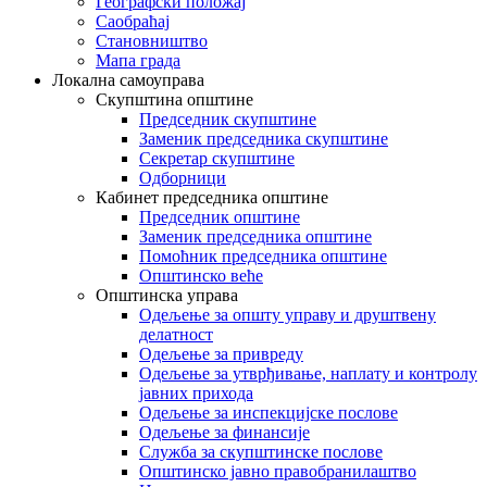
Географски положај
Саобраћај
Становништво
Мапа града
Локална самоуправа
Скупштина општине
Председник скупштине
Заменик председника скупштине
Секретар скупштине
Одборници
Кабинет председника општине
Председник општине
Заменик председника општине
Помоћник председника општине
Општинско веће
Општинска управа
Одељење за општу управу и друштвену
делатност
Одељење за привреду
Одељење за утврђивање, наплату и контролу
јавних прихода
Одељење за инспекцијске послове
Одељење за финансије
Служба за скупштинске послове
Општинско јавно правобранилаштво