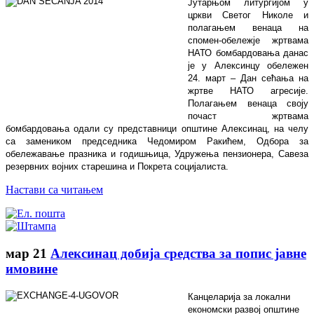
Јутарњом литургијом у
цркви Светог Николе и
полагањем венаца на
спомен-обележје жртвама
НАТО бомбардовања данас
је у Алексинцу обележен
24. март – Дан сећања на
жртве НАТО агресије.
Полагањем венаца своју
почаст жртвама
бомбардовања одали су представници општине Алексинац, на челу
са замеником председника Чедомиром Ракићем, Одбора за
обележавање празника и годишњица, Удружења пензионера, Савеза
резервних војних старешина и Покрета социјалиста.
Настави са читањем
мар
21
Алексинац добија средства за попис јавне
имовине
Канцеларија за локални
економски развој
општине