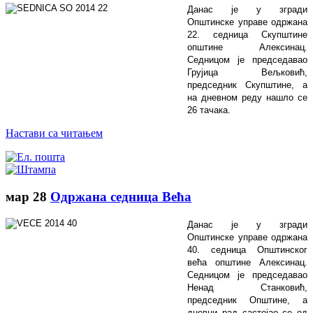
Данас је у згради
Општинске управе одржана
22. седница Скупштине
општине Алексинац.
Седницом је председавао
Грујица Вељковић,
председник Скупштине, а
на дневном реду нашло се
26 тачака.
Настави са читањем
мар
28
Одржана седница Већа
Данас је у згради
Општинске управе одржана
40. седница Општинског
већа општине Алексинац.
Седницом је председавао
Ненад Станковић,
председник Општине, а
дневни рад састојао се од