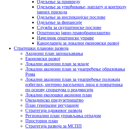
Одељење за привреду
Одељење за утврђивање, наплату и контролу
јавних прихода
Одељење за инспекцијске послове
Одељење за финансије
Служба за скупштинске послове
Општинско јавно правобранилаштво
Начелник општинске управе
Канцеларија за локални економски развој
Стратешки планови развоја
Акциони план запошљавања
Економски развој
Локални акциони план за младе
Локални акциони план за унапређење образовања
Рома
Локални акциони план за унапређење положаја
избеглих, интерно расељених лица и повратника
по основу споразума о реадмисији
Локални еколошки акциони план
Омладинско предузетништво
План генералне регулације
Стратегија одрживог развоја
Регионални план управљања отпадом
Просторни план
Стратегија развоја за МСПП