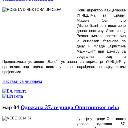
Нови директор Канцеларије
УНИЦЕФ-а за Србију,
Мишел Сен Ло
(
Michel
Saint
-
Lot
),
посетио је
данас општину Алексинац.
Разлог његове посете био
је обилазак Установе за
децу и младе „Христина
Маркишић“ при Центру за
социјални рад и
Предшколске установе „Лане“, установа са којима је УНИЦЕФ у
протеклих пар година веома успешно сарађивао на заједничким
пројектима.
Настави са читањем
мар
04
Одржана 37. седница Општинског већа
Јуче је у згради Општинске
управе одржана 37.