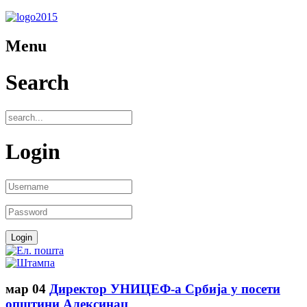
Menu
Search
Login
мар
04
Директор УНИЦЕФ-а Србија у посети
општини Алексинац