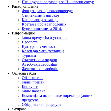
План руралног развоја за Нишавски округ
Развој општине
Фонд за развој пољопривреде
Стипендије и награде
Канцеларија за младе
Кретање броја запослених
Буџет општине за 2014.
Информације
Јавна предузећа и установе
Просвета
Култура и уметност
Календар манифестација
Туризам
Статистички подаци
Аутобуски саобраћај
Железнички саобраћај
Огласна табла
Обавештења
Јавни позиви
Конкурси
Јавне набавке
Комисија за именовање директора јавних
предузећа
Обједињена процедура
е-управа