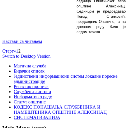
седница Општинског већа
општине Алексинац.
Седницом је председавао
Ненад Станковић,
председник Општине, а на
дневном реду било је
седам тачака.
Настави са читањем
Старт
«
1
2
Switch to Desktop Version
Матична служба
Бирачки списак
Јединствени информациони систем локалне пореске
администрације
Регистар прописа
Службени листови
Информатор о раду
Статут општине
КОДЕКС ПОНАШАЊА СЛУЖБЕНИКА И
НАМЕШТЕНИКА ОПШТИНЕ АЛЕКСИНАЦ
СИСТЕМАТИЗАЦИЈА