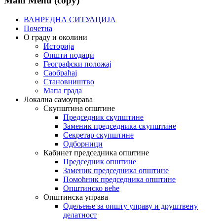
Main Menu (copy)
ВАНРЕДНА СИТУАЦИЈА
Почетна
О граду и околини
Историја
Општи подаци
Географски положај
Саобраћај
Становништво
Мапа града
Локална самоуправа
Скупштина општине
Председник скупштине
Заменик председника скупштине
Секретар скупштине
Одборници
Кабинет председника општине
Председник општине
Заменик председника општине
Помоћник председника општине
Општинско веће
Општинска управа
Одељење за општу управу и друштвену
делатност