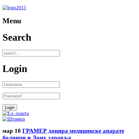
Menu
Search
Login
мар
10
ГРАМЕР донира медицинске апарате
болници и Дому здравља