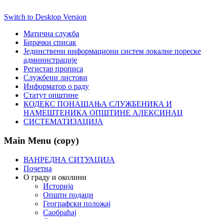
Switch to Desktop Version
Матична служба
Бирачки списак
Јединствени информациони систем локалне пореске
администрације
Регистар прописа
Службени листови
Информатор о раду
Статут општине
КОДЕКС ПОНАШАЊА СЛУЖБЕНИКА И
НАМЕШТЕНИКА ОПШТИНЕ АЛЕКСИНАЦ
СИСТЕМАТИЗАЦИЈА
Main Menu (copy)
ВАНРЕДНА СИТУАЦИЈА
Почетна
О граду и околини
Историја
Општи подаци
Географски положај
Саобраћај