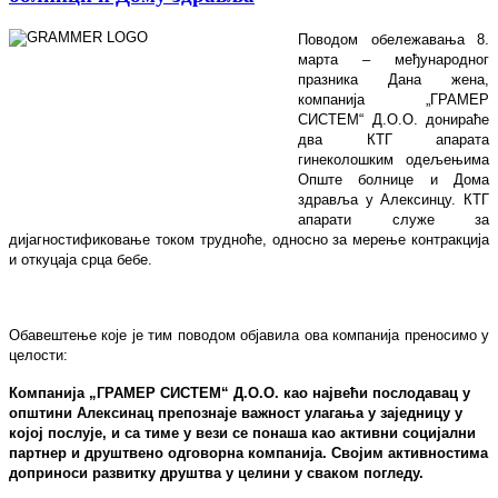
Поводом обележавања 8.
марта – међународног
празника Дана жена,
компанија
„
ГРАМ
E
Р
СИСТЕМ
“
Д.О.О. донираће
два КТГ апарата
гинеколошким одељењима
Опште болнице и Дома
здравља у Алексинцу. КТГ
апарати служе за
дијагностификовањ
e
током трудноће, односно за мерење контракција
и откуцаја срца бебе.
Обавештење које је тим поводом објавила ова компанија преносимо у
целости:
Компанија „ГРАМЕР СИСТЕМ“ Д.О.О. као највећи послодавац у
општини Алексинац препознаје важност улагања у заједницу у
којој послује
,
и са тиме у вези се понаша као активни социјални
партнер и друштвено одговорна компанија. Својим активностима
доприноси развитку друштва у целини у сваком погледу.