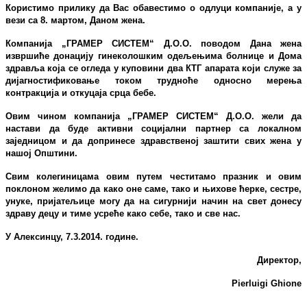
Користимо прилику да Вас обавестимо о одлуци компаније, а у
вези са 8. мартом, Даном жена.
Компанија „ГРАМЕР СИСТЕМ“ Д.О.О. поводом Дана жена
извршиће донацију гинеколошким одељењима болнице и Дома
здравља која се огледа у куповини два КТГ апарата који служе за
дијагностификовање током трудноће односно мерења
контракција и откуцаја срца бебе.
Овим чином компанија „ГРАМЕР СИСТЕМ“ Д.О.О. жели да
настави да буде активни социјални партнер са локалном
заједницом и да допринесе здравственој заштити свих жена у
нашој Општини.
Свим колегиницама овим путем честитамо празник и овим
поклоном желимо да како оне саме, тако и њихове ћерке, сестре,
унуке, пријатељице могу да на сигурнији начин на свет донесу
здраву децу и тиме усреће како себе
,
тако и све нас.
У Алексинцу, 7.3.2014. године.
Директор
,
Pierluigi Ghione