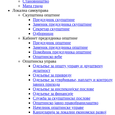
Становништво
Мапа града
Локална самоуправа
Скупштина општине
Председник скупштине
Заменик председника скупштине
Секретар скупштине
Одборници
Кабинет председника општине
Председник општине
Заменик председника општине
Помоћник председника општине
Општинско веће
Општинска управа
Одељење за општу управу и друштвену
делатност
Одељење за привреду
Одељење за утврђивање, наплату и контролу
јавних прихода
Одељење за инспекцијске послове
Одељење за финансије
Служба за скупштинске послове
Општинско јавно правобранилаштво
Начелник општинске управе
Канцеларија за локални економски развој