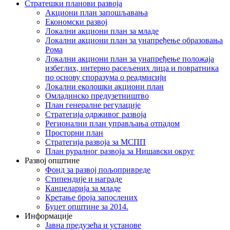
Стратешки планови развоја
Акциони план запошљавања
Економски развој
Локални акциони план за младе
Локални акциони план за унапређење образовања
Рома
Локални акциони план за унапређење положаја
избеглих, интерно расељених лица и повратника
по основу споразума о реадмисији
Локални еколошки акциони план
Омладинско предузетништво
План генералне регулације
Стратегија одрживог развоја
Регионални план управљања отпадом
Просторни план
Стратегија развоја за МСПП
План руралног развоја за Нишавски округ
Развој општине
Фонд за развој пољопривреде
Стипендије и награде
Канцеларија за младе
Кретање броја запослених
Буџет општине за 2014.
Информације
Јавна предузећа и установе