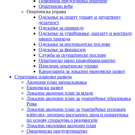
Помоћник председника општине
Општинско веће
Општинска управа
Одељење за општу управу и друштвену
делатност
Одељење за привреду
Одељење за утврђивање, наплату и контролу
јавних прихода
Одељење за инспекцијске послове
Одељење за финансије
Служба за скупштинске послове
Општинско јавно правобранилаштво
Начелник општинске управе
Канцеларија за локални економски развој
Стратешки планови развоја
Акциони план запошљавања
Економски развој
Локални акциони план за младе
Локални акциони план за унапређење образовања
Рома
Локални акциони план за унапређење положаја
избеглих, интерно расељених лица и повратника
по основу споразума о реадмисији
Локални еколошки акциони план
Омладинско предузетништво