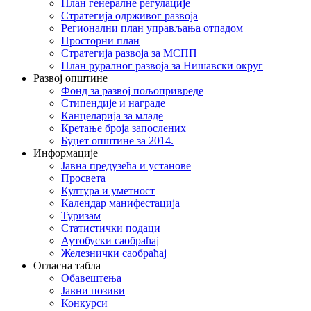
План генералне регулације
Стратегија одрживог развоја
Регионални план управљања отпадом
Просторни план
Стратегија развоја за МСПП
План руралног развоја за Нишавски округ
Развој општине
Фонд за развој пољопривреде
Стипендије и награде
Канцеларија за младе
Кретање броја запослених
Буџет општине за 2014.
Информације
Јавна предузећа и установе
Просвета
Култура и уметност
Календар манифестација
Туризам
Статистички подаци
Аутобуски саобраћај
Железнички саобраћај
Огласна табла
Обавештења
Јавни позиви
Конкурси