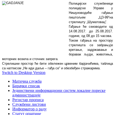
Полицијски службеници
п
олицијске Управе
у
Нишу
изводиће гађање
пиштољем
„
ЦЗ-99
“
на
стрелишту „Шуматовац“.
Г
ађање
ће се
изводити
од
14.08.2017. до 25.08.2017.
године,
од
0
8 до 15 часова.
Током гађања на простору
стрелишта се забрањује
кретање, задржавање и
боравак људи, животиња,
моторних возила и сточних запрега.
Стрелишни простор ће бити обележен црвеним барјачићима, таблица
са натписом „Не иди даље – гађа се“ и обезбеђен стражарима.
Switch to Desktop Version
Матична служба
Бирачки списак
Јединствени информациони систем локалне пореске
администрације
Регистар прописа
Службени листови
Информатор о раду
Статут општине