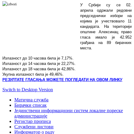
У Србији су се 02.
априла одржали редовни
председнички избори на
којима је учествовало 11
кандидата.
На територији
општине Алексинац право
гласа имало је 42.952
грађана на 89 бирачких
места.
Излазност до 10 часова била је 7,17%.
Излазност до 14 часова била је 22,27%.
Излазност до 18 часова била је 42,86%.
Укупна излазност била је 49,46%.
РЕЗУЛТАТЕ ГЛАСАЊА МОЖЕТЕ ПОГЛЕДАТИ НА ОВОМ ЛИНКУ
Switch to Desktop Version
Матична служба
Бирачки списак
Јединствени информациони систем локалне пореске
администрације
Регистар прописа
Службени листови
Информатор о раду