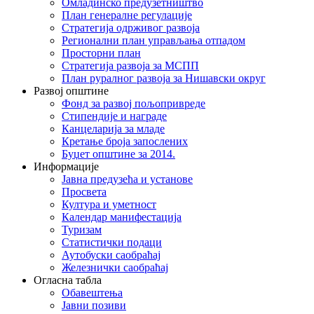
Омладинско предузетништво
План генералне регулације
Стратегија одрживог развоја
Регионални план управљања отпадом
Просторни план
Стратегија развоја за МСПП
План руралног развоја за Нишавски округ
Развој општине
Фонд за развој пољопривреде
Стипендије и награде
Канцеларија за младе
Кретање броја запослених
Буџет општине за 2014.
Информације
Јавна предузећа и установе
Просвета
Култура и уметност
Календар манифестација
Туризам
Статистички подаци
Аутобуски саобраћај
Железнички саобраћај
Огласна табла
Обавештења
Јавни позиви