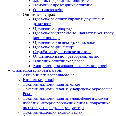
Заменик председника општине
Помоћник председника општине
Општинско веће
Општинска управа
Одељење за општу управу и друштвену
делатност
Одељење за привреду
Одељење за утврђивање, наплату и контролу
јавних прихода
Одељење за инспекцијске послове
Одељење за финансије
Служба за скупштинске послове
Општинско јавно правобранилаштво
Начелник општинске управе
Канцеларија за локални економски развој
Стратешки планови развоја
Акциони план запошљавања
Економски развој
Локални акциони план за младе
Локални акциони план за унапређење образовања
Рома
Локални акциони план за унапређење положаја
избеглих, интерно расељених лица и повратника
по основу споразума о реадмисији
Локални еколошки акциони план