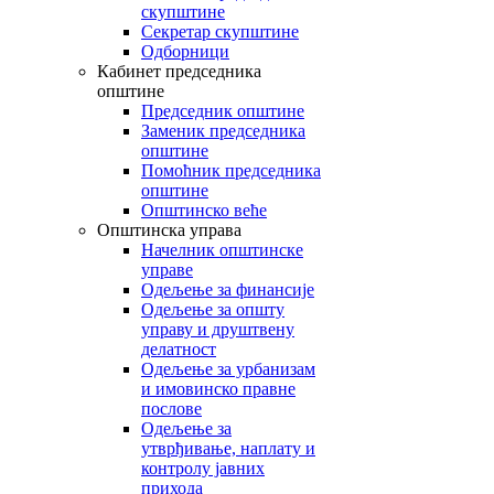
скупштине
Секретар скупштине
Одборници
Кабинет председника
општине
Председник општине
Заменик председника
општине
Помоћник председника
општине
Општинско веће
Општинска управа
Начелник општинске
управе
Одељење за финансије
Одељење за општу
управу и друштвену
делатност
Одељење за урбанизам
и имовинско правне
послове
Одељење за
утврђивање, наплату и
контролу јавних
прихода