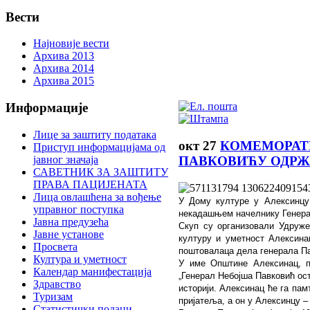
Вести
Најновије вести
Архива 2013
Архива 2014
Архива 2015
Информације
Лице за заштиту података
окт
27
КОМЕМОРАТ
Приступ информацијама од
јавног значаја
ПАВКОВИЋУ ОДРЖ
САВЕТНИК ЗА ЗАШТИТУ
ПРАВА ПАЦИЈЕНАТА
Лица овлашћена за вођење
У Дому културе у Алексинцу
управног поступка
некадашњем начелнику Генерал
Јавна предузећа
Скуп су организовали Удруже
Јавне установе
културу и уметност Алексина
Просвета
поштовалаца дела генерала П
Култура и уметност
У име Општине Алексинац, п
Календар манифестација
„Генерал Небојша Павковић ост
Здравство
историји. Алексинац ће га пам
Туризам
пријатеља, а он у Алексинцу –
Статистички подаци