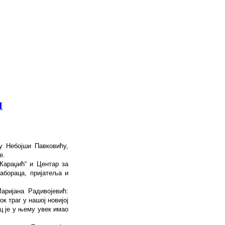
И
у Небојши Павковићу,
е.
Караџић“ и Центар за
сабораца, пријатеља и
ријана Радивојевић:
к траг у нашој новијој
ац је у њему увек имао