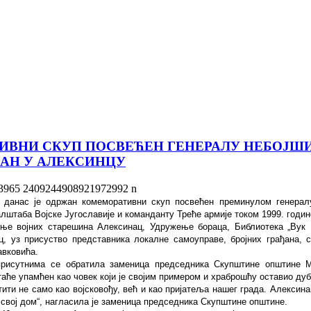
ИВНИ СКУП ПОСВЕЋЕН ГЕНЕРАЛУ НЕБОЈШ
АН У АЛЕКСИНЦУ
 данас је одржан комеморативни скуп посвећен преминулом генерал
штаба Војске Југославије и команданту Треће армије током 1999. годин
ње војних старешина Алексинац, Удружење бораца, Библиотека „Вук 
ц, уз присуство представника локалне самоуправе, бројних грађана, 
авковића.
рисутнима се обратила заменица председника Скупштине општине Ма
аће упамћен као човек који је својим примером и храброшћу оставио дубо
тити не само као војсковођу, већ и као пријатеља нашег града. Алексин
 свој дом“, нагласила је заменица председника Скупштине општине.