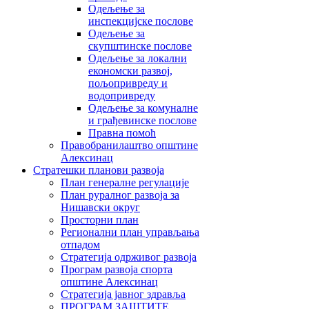
Одељење за
инспекцијске послове
Одељење за
скупштинске послове
Одељење за локални
економски развој,
пољопривреду и
водопривреду
Одељење за комуналне
и грађевинске послове
Правна помоћ
Правобранилаштво општине
Алексинац
Стратешки планови развоја
План генералне регулације
План руралног развоја за
Нишавски округ
Просторни план
Регионални план управљања
отпадом
Стратегија одрживог развоја
Програм развоја спорта
општине Алексинац
Стратегија јавног здравља
ПРОГРАМ ЗАШТИТЕ