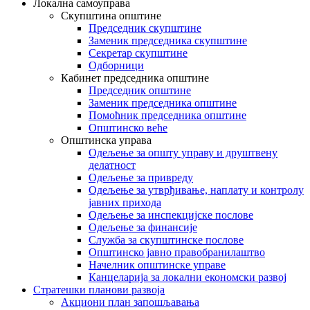
Локална самоуправа
Скупштина општине
Председник скупштине
Заменик председника скупштине
Секретар скупштине
Одборници
Кабинет председника општине
Председник општине
Заменик председника општине
Помоћник председника општине
Општинско веће
Општинска управа
Одељење за општу управу и друштвену
делатност
Одељење за привреду
Одељење за утврђивање, наплату и контролу
јавних прихода
Одељење за инспекцијске послове
Одељење за финансије
Служба за скупштинске послове
Општинско јавно правобранилаштво
Начелник општинске управе
Канцеларија за локални економски развој
Стратешки планови развоја
Акциони план запошљавања