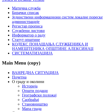
Матична служба
Бирачки списак
Јединствени информациони систем локалне пореске
администрације
Регистар прописа
Службени листови
Информатор о раду
Статут општине
КОДЕКС ПОНАШАЊА СЛУЖБЕНИКА И
НАМЕШТЕНИКА ОПШТИНЕ АЛЕКСИНАЦ
СИСТЕМАТИЗАЦИЈА
Main Menu (copy)
ВАНРЕДНА СИТУАЦИЈА
Почетна
О граду и околини
Историја
Општи подаци
Географски положај
Саобраћај
Становништво
Мапа града