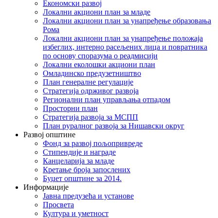
Економски развој
Локални акциони план за младе
Локални акциони план за унапређење образовања
Рома
Локални акциони план за унапређење положаја
избеглих, интерно расељених лица и повратника
по основу споразума о реадмисији
Локални еколошки акциони план
Омладинско предузетништво
План генералне регулације
Стратегија одрживог развоја
Регионални план управљања отпадом
Просторни план
Стратегија развоја за МСПП
План руралног развоја за Нишавски округ
Развој општине
Фонд за развој пољопривреде
Стипендије и награде
Канцеларија за младе
Кретање броја запослених
Буџет општине за 2014.
Информације
Јавна предузећа и установе
Просвета
Култура и уметност