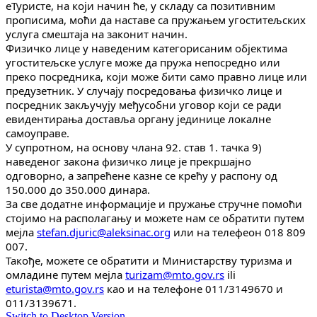
еТуристе, на који начин ће, у складу са позитивним
прописима, моћи да наставе са пружањем угоститељских
услуга смештаја на законит начин.
Физичко лице у наведеним категорисаним објектима
угоститељске услуге може да пружа непосредно или
преко посредника, који може бити само правно лице или
предузетник. У случају посредовања физичко лице и
посредник закључују међусобни уговор који се ради
евидентирања доставља органу јединице локалне
самоуправе.
У супротном, на основу члана 92. став 1. тачка 9)
наведеног закона физичко лице је прекршајно
одговорно, а запрећене казне се крећу у распону од
150.000 до 350.000 динара.
За све додатне информације и пружање стручне помоћи
стојимо на располагању и можете нам се обратити путем
мејла
stefan.djuric@aleksinac.org
или на телефеон 018 809
007.
Такође, можете се обратити и Министарству туризма и
омладине путем мejла
turizam@mto.gov.rs
ili
eturista@mto.gov.rs
као и на телефоне 011/3149670 и
011/3139671.
Switch to Desktop Version