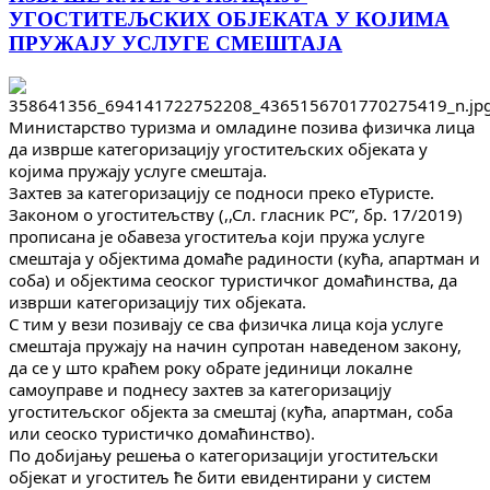
УГОСТИТЕЉСКИХ ОБЈЕКАТА У КОЈИМА
ПРУЖАЈУ УСЛУГЕ СМЕШТАЈА
Министарство туризма и омладине позива физичка лица
да изврше категоризацију угоститељских објеката у
којима пружају услуге смештаја.
Захтев за категоризацију се подноси преко еТуристе.
Законом о угоститељству (,,Сл. гласник РСˮ, бр. 17/2019)
прописана је обавеза угоститеља који пружа услуге
смештаја у објектима домаће радиности (кућа, апартман и
соба) и објектима сеоског туристичког домаћинства, да
изврши категоризацију тих објеката.
С тим у вези позивају се сва физичка лица која услуге
смештаја пружају на начин супротан наведеном закону,
да се у што краћем року обрате јединици локалне
самоуправе и поднесу захтев за категоризацију
угоститељског објекта за смештај (кућа, апартман, соба
или сеоско туристичко домаћинство).
По добијању решења о категоризацији угоститељски
објекат и угоститељ ће бити евидентирани у систем