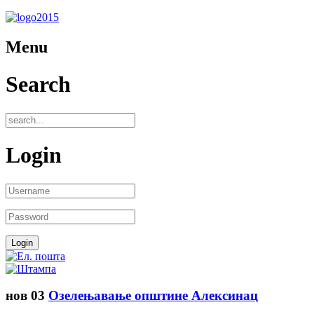
Menu
Search
Login
нов
03
Озелењавање општине Алексинац