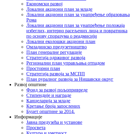
Економски развој
Локални акциони план за младе
Локални акциони план за унапређење образовања
Рома
Локални акциони план за унапређење положаја
избеглих, интерно расељених лица и повратника
по основу споразума о реадмисији
Локални еколошки акциони план
Омладинско предузетништво
План генералне регулације
Стратегија одрживог развоја
Регионални план управљања отпадом
Просторни план
Стратегија развоја за МСПП
План руралног развоја за Нишавски округ
Развој општине
Фонд за развој пољопривреде
Стипендије и награде
Канцеларија за младе
Кретање броја запослених
Буџет општине за 2014.
Информације
Јавна предузећа и установе
Просвета
Култура и уметност