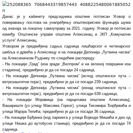
Данас је у кабинету председника општине потписан Уговор о 
поверавању послова на унапређењу општекорисних функција шума 
од значаја за локалну самоуправу за 2021. годину. Уговор је потписан 
између Општинске управе општине Алексинац и ЈКП „Комуналне 
услуге“ Алексинац.
Уговором је предвиђена садња садница лишћарског и четинарског 
шибља и дрвећа у Алексинцу и на локацији Депонија „Лутвина чесма“ 
на Алексиначком Руднику по следећем распореду:
- На локацији „Град“ (иза зраде „Велпром“ и на зеленој површини иза 
стадиона), предвиђено је да се посади 24 садница,
- На локацији Депонија „Лутвина чесма“ (испод општинског пута – 
ветрозаштитни појас), предвиђено је да се посади 239 садница,
- На локацији Депонија „Лутвина чесма“ (изнад општинског пута – 
ветрозаштитни појас), предвиђено је да се посади 639 садница,
- На локацији Моравица (на парцелама општине Алексинац), 
Вашариште (уз улицу Максима Горког), улица Тихомира Ђорђевића и 
улица Мајора Тепића, предвиђено је да се посади 36 садница,
- На локацији Брђанка (код паркинга у улици Војводе Мишића и део од 
улице Нишка до аутобуске станице), предвиђено је да се посади 74 
садница.