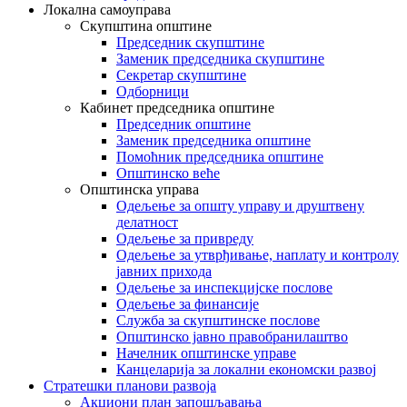
Локална самоуправа
Скупштина општине
Председник скупштине
Заменик председника скупштине
Секретар скупштине
Одборници
Кабинет председника општине
Председник општине
Заменик председника општине
Помоћник председника општине
Општинско веће
Општинска управа
Одељење за општу управу и друштвену
делатност
Одељење за привреду
Одељење за утврђивање, наплату и контролу
јавних прихода
Одељење за инспекцијске послове
Одељење за финансије
Служба за скупштинске послове
Општинско јавно правобранилаштво
Начелник општинске управе
Канцеларија за локални економски развој
Стратешки планови развоја
Акциони план запошљавања