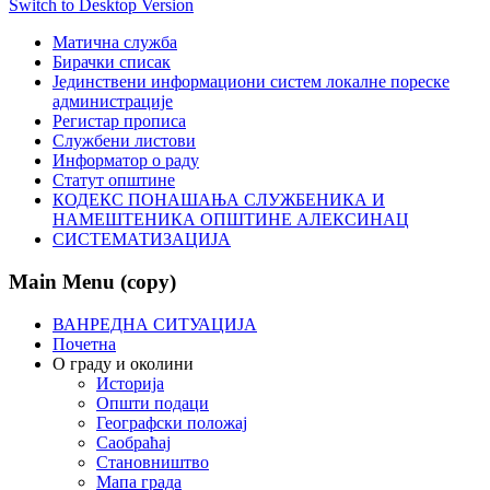
Switch to Desktop Version
Матична служба
Бирачки списак
Јединствени информациони систем локалне пореске
администрације
Регистар прописа
Службени листови
Информатор о раду
Статут општине
КОДЕКС ПОНАШАЊА СЛУЖБЕНИКА И
НАМЕШТЕНИКА ОПШТИНЕ АЛЕКСИНАЦ
СИСТЕМАТИЗАЦИЈА
Main Menu (copy)
ВАНРЕДНА СИТУАЦИЈА
Почетна
О граду и околини
Историја
Општи подаци
Географски положај
Саобраћај
Становништво
Мапа града