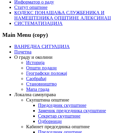
Информатор о раду
Статут општине
КОДЕКС ПОНАШАЊА СЛУЖБЕНИКА И
НАМЕШТЕНИКА ОПШТИНЕ АЛЕКСИНАЦ
СИСТЕМАТИЗАЦИЈА
Main Menu (copy)
ВАНРЕДНА СИТУАЦИЈА
Почетна
О граду и околини
Историја
Општи подаци
Географски положај
Саобраћај
Становништво
Мапа града
Локална самоуправа
Скупштина општине
Председник скупштине
Заменик председника скупштине
Секретар скупштине
Одборници
Кабинет председника општине
Председник општине