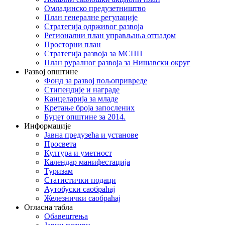
Омладинско предузетништво
План генералне регулације
Стратегија одрживог развоја
Регионални план управљања отпадом
Просторни план
Стратегија развоја за МСПП
План руралног развоја за Нишавски округ
Развој општине
Фонд за развој пољопривреде
Стипендије и награде
Канцеларија за младе
Кретање броја запослених
Буџет општине за 2014.
Информације
Јавна предузећа и установе
Просвета
Култура и уметност
Календар манифестација
Туризам
Статистички подаци
Аутобуски саобраћај
Железнички саобраћај
Огласна табла
Обавештења