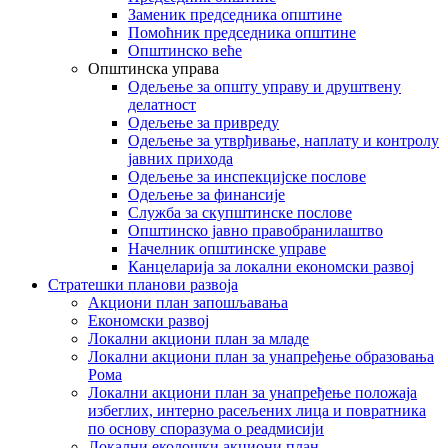
Заменик председника општине
Помоћник председника општине
Општинско веће
Општинска управа
Одељење за општу управу и друштвену
делатност
Одељење за привреду
Одељење за утврђивање, наплату и контролу
јавних прихода
Одељење за инспекцијске послове
Одељење за финансије
Служба за скупштинске послове
Општинско јавно правобранилаштво
Начелник општинске управе
Канцеларија за локални економски развој
Стратешки планови развоја
Акциони план запошљавања
Економски развој
Локални акциони план за младе
Локални акциони план за унапређење образовања
Рома
Локални акциони план за унапређење положаја
избеглих, интерно расељених лица и повратника
по основу споразума о реадмисији
Локални еколошки акциони план