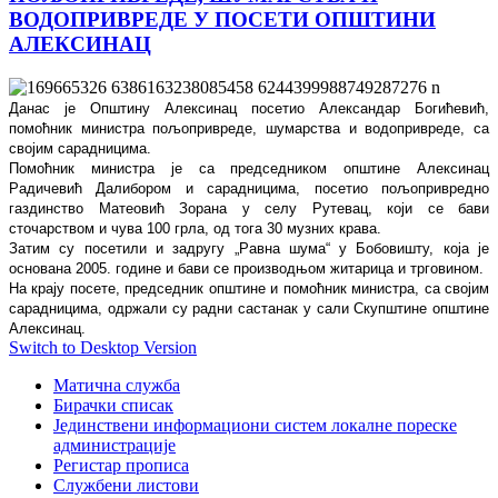
ВОДОПРИВРЕДЕ У ПОСЕТИ ОПШТИНИ
АЛЕКСИНАЦ
Данас је Општину Алексинац посетио Александар Богићевић,
помоћник министра пољопривреде, шумарства и водопривреде, са
својим сарадницима.
Помоћник министра је са председником општине Алексинац
Радичевић Далибором и сарадницима, посетио пољопривредно
газдинство Матеовић Зорана у селу Рутевац, који се бави
сточарством и чува 100 грла, од тога 30 музних крава.
Затим су посетили и задругу „Равна шума“ у Бобовишту, која је
основана 2005. године и бави се производњом житарица и трговином.
На крају посете, председник општине и помоћник министра, са својим
сарадницима, одржали су радни састанак у сали Скупштине општине
Алексинац.
Switch to Desktop Version
Матична служба
Бирачки списак
Јединствени информациони систем локалне пореске
администрације
Регистар прописа
Службени листови