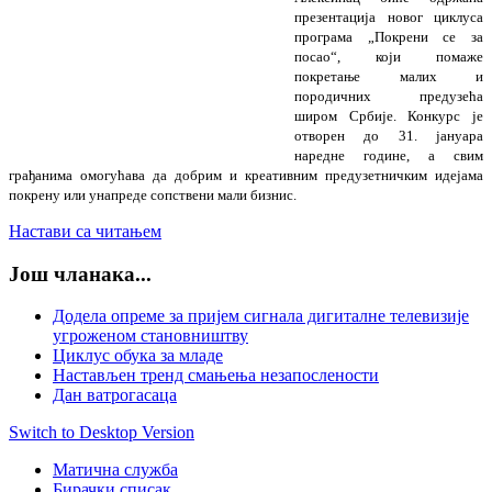
презентација новог циклуса
програма „Покрени се за
посао“, који помаже
покретање малих и
породичних предузећа
широм Србије. Конкурс је
отворен до 31. јануара
наредне године, а свим
грађанима омогућава да добрим и креативним предузетничким идејама
покрену или унапреде сопствени мали бизнис.
Настави са читањем
Још чланака...
Додела опреме за пријем сигнала дигиталне телевизије
угроженом становништву
Циклус обука за младе
Настављен тренд смањења незапослености
Дан ватрогасаца
Switch to Desktop Version
Матична служба
Бирачки списак