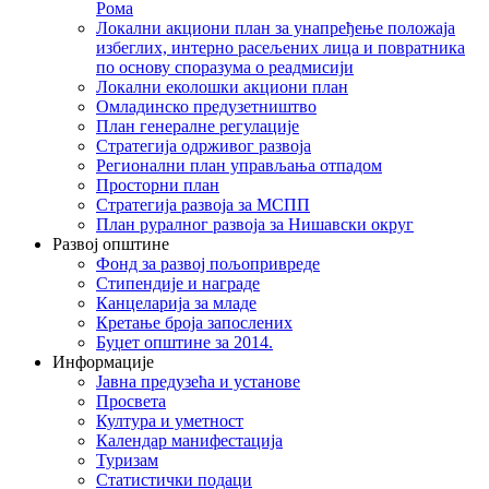
Рома
Локални акциони план за унапређење положаја
избеглих, интерно расељених лица и повратника
по основу споразума о реадмисији
Локални еколошки акциони план
Омладинско предузетништво
План генералне регулације
Стратегија одрживог развоја
Регионални план управљања отпадом
Просторни план
Стратегија развоја за МСПП
План руралног развоја за Нишавски округ
Развој општине
Фонд за развој пољопривреде
Стипендије и награде
Канцеларија за младе
Кретање броја запослених
Буџет општине за 2014.
Информације
Јавна предузећа и установе
Просвета
Култура и уметност
Календар манифестација
Туризам
Статистички подаци