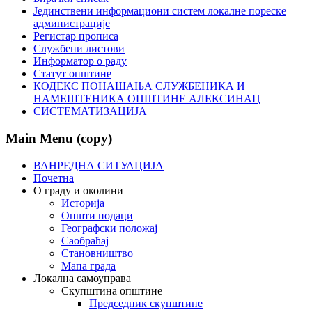
Јединствени информациони систем локалне пореске
администрације
Регистар прописа
Службени листови
Информатор о раду
Статут општине
КОДЕКС ПОНАШАЊА СЛУЖБЕНИКА И
НАМЕШТЕНИКА ОПШТИНЕ АЛЕКСИНАЦ
СИСТЕМАТИЗАЦИЈА
Main Menu (copy)
ВАНРЕДНА СИТУАЦИЈА
Почетна
О граду и околини
Историја
Општи подаци
Географски положај
Саобраћај
Становништво
Мапа града
Локална самоуправа
Скупштина општине
Председник скупштине