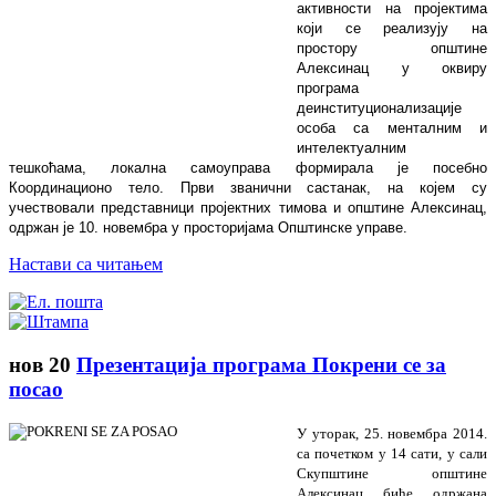
активности на пројектима
који се реализују на
простору општине
Алексинац у оквиру
програма
деинституционализације
особа са менталним и
интелектуалним
тешкоћама, локална самоуправа формирала је посебно
Координационо тело. Први званични састанак, на којем су
учествовали представници пројектних тимова и општине Алексинац,
одржан је 10. новембра у просторијама Општинске управе.
Настави са читањем
нов
20
Презентација програма Покрени се за
посао
У уторак, 25. новембра 2014.
са почетком у 14 сати, у сали
Скупштине општине
Алексинац биће одржана