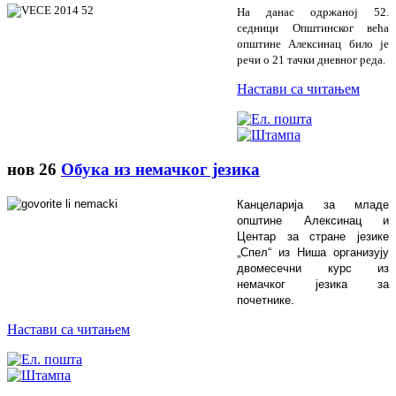
На данас одржаној 52.
седници Општинског већа
општине Алексинац било је
речи о 21 тачки дневног реда.
Настави са читањем
нов
26
Обука из немачког језика
Канцеларија за младе
општине Алексинац и
Центар за стране језике
„Спел“ из Ниша организују
двомесечни курс из
немачког језика за
почетнике.
Настави са читањем