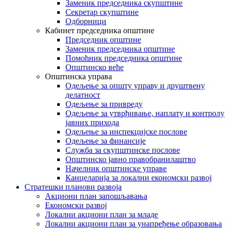
Заменик председника скупштине
Секретар скупштине
Одборници
Кабинет председника општине
Председник општине
Заменик председника општине
Помоћник председника општине
Општинско веће
Општинска управа
Одељење за општу управу и друштвену
делатност
Одељење за привреду
Одељење за утврђивање, наплату и контролу
јавних прихода
Одељење за инспекцијске послове
Одељење за финансије
Служба за скупштинске послове
Општинско јавно правобранилаштво
Начелник општинске управе
Канцеларија за локални економски развој
Стратешки планови развоја
Акциони план запошљавања
Економски развој
Локални акциони план за младе
Локални акциони план за унапређење образовања