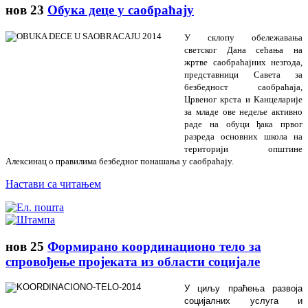
нов
23
Обука деце у саобраћају
У склопу обележавања
светског Дана сећања на
жртве саобраћајних незгода,
представници Савета за
безбедност саобраћаја,
Црвеног крста и Канцеларије
за младе ове недеље активно
раде на обуци ђака првог
разреда основних школа на
територији општине
Алексинац о правилима безбедног понашања у саобраћају.
Настави са читањем
нов
25
Формирано координационо тело за
спровођење пројеката из области социјале
У циљу праћења развоја
социјалних услуга и