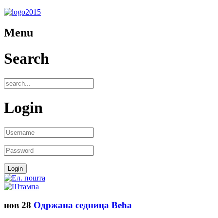
Menu
Search
Login
нов
28
Одржана седница Већа