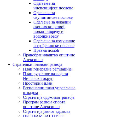
Одељење за
инспекцијске послове
Одељење за
скупштинске послове
Одељење за локални
економски развој,
пољопривреду и
водопривреду
Одељење за комуналне
и грађевинске послове
Правна помоћ
Правобранилаштво општине
Алексинац
Стратешки планови развоја
План генералне регулације
План руралног развоја за
Нишавски округ
Просторни план
Регионални план управљања
отпадом
Стратегија одрживог развоја
Програм развоја спорта
општине Алексинац
Стратегија јавног здравља
ПРОГРАМ ЗАШТИТЕ