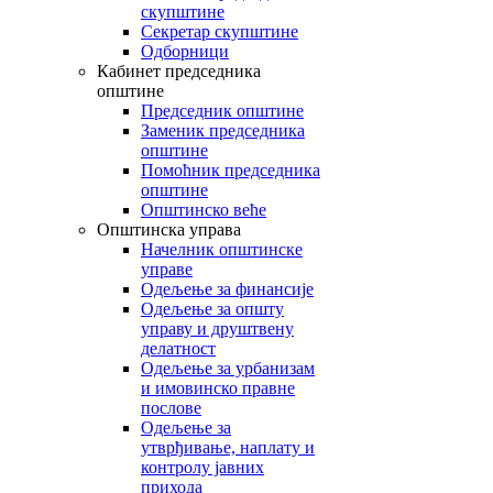
скупштине
Секретар скупштине
Одборници
Кабинет председника
општине
Председник општине
Заменик председника
општине
Помоћник председника
општине
Општинско веће
Општинска управа
Начелник општинске
управе
Одељење за финансије
Одељење за општу
управу и друштвену
делатност
Одељење за урбанизам
и имовинско правне
послове
Одељење за
утврђивање, наплату и
контролу јавних
прихода