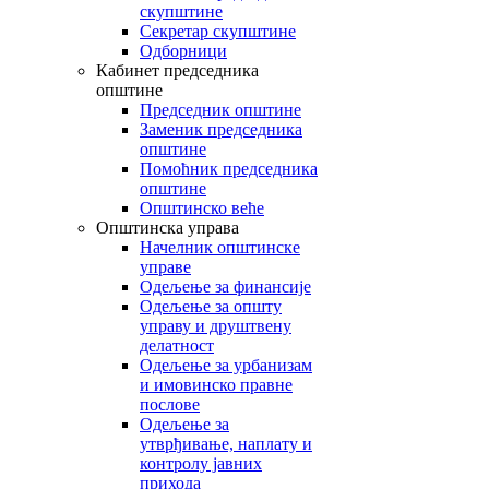
скупштине
Секретар скупштине
Одборници
Кабинет председника
општине
Председник општине
Заменик председника
општине
Помоћник председника
општине
Општинско веће
Општинска управа
Начелник општинске
управе
Одељење за финансије
Одељење за општу
управу и друштвену
делатност
Одељење за урбанизам
и имовинско правне
послове
Одељење за
утврђивање, наплату и
контролу јавних
прихода