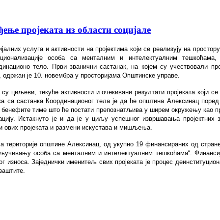
ење пројеката из области социјале
јалних услуга и активности на пројектима који се реализују на простор
уционализације особа са менталним и интелектуалним тешкоћама,
инационо тело. Први званични састанак, на којем су учествовали пре
 одржан је 10. новембра у просторијама Општинске управе.
у циљеви, текуће активности и очекивани резултати пројеката који се 
а са састанка Координационог тела је да ће општина Алексинац поред
е бенефите тиме што ће постати препознатљива у ширем окружењу као п
цију. Истакнуто је и да је у циљу успешног извршавања пројектних 
и ових пројеката и размени искустава и мишљења.
 са територије општине Алексинац, од укупно 19 финансираних од стран
кључивању особа са менталним и интелектуалним тешкоћама“. Финансиј
тог износа. Заједнички именитељ свих пројеката је процес деинституцио
заштите.