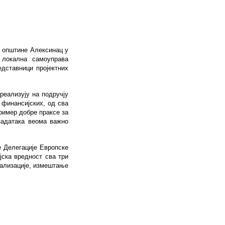
у општине Алексинац у
 локална самоуправа
дставници пројектних
реализују на подручју
 финансијских, од сва
ример добре праксе за
задатака веома важно
е Делегације Европске
ска вредност сва три
нализације, измештање