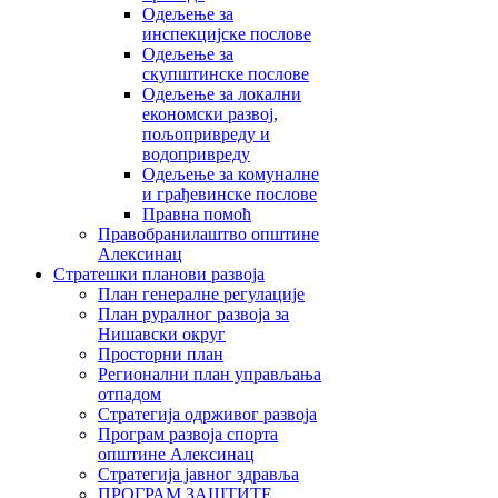
Одељење за
инспекцијске послове
Одељење за
скупштинске послове
Одељење за локални
економски развој,
пољопривреду и
водопривреду
Одељење за комуналне
и грађевинске послове
Правна помоћ
Правобранилаштво општине
Алексинац
Стратешки планови развоја
План генералне регулације
План руралног развоја за
Нишавски округ
Просторни план
Регионални план управљања
отпадом
Стратегија одрживог развоја
Програм развоја спорта
општине Алексинац
Стратегија јавног здравља
ПРОГРАМ ЗАШТИТЕ