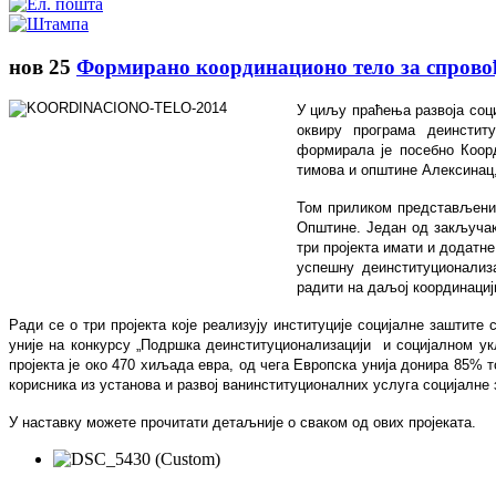
нов
25
Формирано координационо тело за спровођ
У циљу праћења развоја соци
оквиру програма деинстит
формирала је посебно Коорд
тимова и општине Алексинац,
Том приликом представљени с
Општине. Један од закључак
три пројекта имати и додатн
успешну деинституционализа
радити на даљој координациј
Ради се о три пројекта које реализују институције социјалне заштите
уније на конкурсу „Подршка деинституционализацији и социјалном у
пројекта је око 470 хиљада евра, од чега Европска унија донира 85% 
корисника из установа и развој ванинституционалних услуга социјалне 
У наставку можете прочитати детаљније о сваком од ових пројеката.