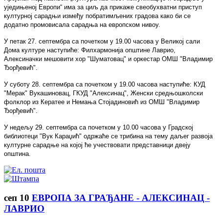
уједињеној Европи“ има за циљ да прикаже свеобухватни приступ
културној сарадњи између побратимљених градова како би се
додатно промовисала сарадња на европском нивоу.
У петак 27. септембра са почетком у 19.00 часова у Великој са
ли
Дома културе наступиће: Филхармонија општине Лаврио,
Алексиначки мешовити хор "Шуматовац" и оркестар ОМШ "Владимир
Ђорђевић".
У суботу 28. септембра са почетком у 19.00 часова наступиће: КУД
"Мерак" Вукашиновац, ГКУД "Алексинац", Женски средњошколски
фолклор из Кератее и Немања Стојадиновић из ОМШ "Владимир
Ђорђевић".
У недељу 29. септембра са почетком у 10.00 часова у Градској
библиотеци "Вук Караџић" одржаће се трибина на тему даљег развоја
културне сарадње на којој ће учествовати представници двеју
општина.
сеп
10
ЕВРОПА ЗА ГРАЂАНЕ - АЛЕКСИНАЦ -
ЛАВРИО