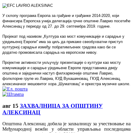
У склопу програма Европа за грађане и грађанке 2014-2020, који
финансира Европска унија делегација грчке општине Лаврио посетиће
Алексинац у периоду од 27. до 29. септембра 2019. године.
Пројекат под називом „Култура као мост комуникације и сарадње у
уједињеној Европи“ има за циљ да прикаже свеобухватни приступ
културној сарадњи између побратимљених градова како би се
додатно промовисала сарадња на европском нивоу.
Пројектне активности укључују презентације о култури као мосту
комуникације и сарадње уједињене Европе представника двеју
општина и заједнички наступ филхармоније општине Лаврио,
фолклорне групе из Лавриа, КУД Вукашиновац, ГКУД Алексинац,
алексиначког мешовитог хора „Шуматовац“ и оркестра музичке школе.
авг
15
ЗАХВАЛНИЦА ЗА ОПШТИНУ
АЛЕКСИНАЦ
Општина Алексинац добила је захвалницу за учествовање на
Међународној вежби у области управљања последицама