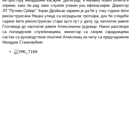
на простору некадашње касарне "Делиград" и набавку нових возила и
опреме, како би рад ових служби учинио још ефикаснијим. Директор
ЈП "Путеви Србије" Зоран Дробњак најавио је да ће у току године бити
реконструисана Нишка улица са изградњом тротоара, док ће следеће
године бити реконструисан стари ауто пут у делу од наплатне рампе
Глоговица до наплатне рампе Алексиначки рудници. Након разговора
са полицијским службеницима, министар са својим сарадницима
састао са руководством општине Алексинац на челу са председником
Ненадом Станковићем.