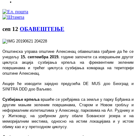
сеп
12
ОБАВЕШТЕЊЕ
Општинска управа општине Алексинац обавештава грађане да ће се
унедељу
15. септембра 2019.
године започети са извршењем другог
циклуса акција сузбијања крпеља на фреквентним зеленим
површинама и трећег циклуса сузбијања комараца на територији
општине Алексинац.
Акције ће изводити заједно предузећа DE MUS доо Београд и
SINITRA DDD доо Ваљево.
Сузбијање крпеља
вршиће се уређајима са земље у парку Брђанка и
другим мањим зеленим површинама, Старом и Новом гробљу и
неформалним излетиштима у Алексинцу, парковима на Ал. Руднику и
у Житковцу, на уређеном делу обале Бованског језера и на
меморијалним местима, односно на истим локацијама и у истом
обиму као и у претходном циклусу.