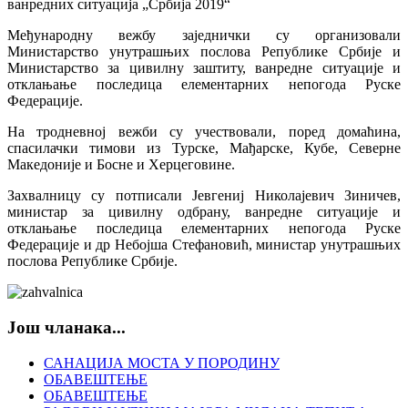
ванредних ситуација „Србија 2019“
Међународну вежбу заједнички су организовали
Министарство унутрашњих послова Републике Србије и
Министарство за цивилну заштиту, ванредне ситуације и
отклањање последица елементарних непогода Руске
Федерације.
На тродневној вежби су учествовали, поред домаћина,
спасилачки тимови из Турске, Мађарске, Кубе, Северне
Македоније и Босне и Херцеговине.
Захвалницу су потписали Јевгениј Николајевич Зиничев,
министар за цивилну одбрану, ванредне ситуације и
отклањање последица елементарних непогода Руске
Федерације и др Небојша Стефановић, министар унутрашњих
послова Републике Србије.
Још чланака...
САНАЦИЈА МОСТА У ПОРОДИНУ
ОБАВЕШТЕЊЕ
ОБАВЕШТЕЊЕ