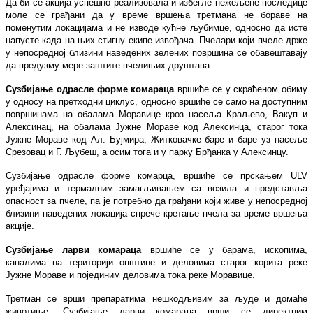
Да би се акција успешно реализовала и избегле нежељене последице
моле се грађани да у време вршења третмана не бораве на
поменутим локацијама и не изводе кућне љубимце, односно да исте
напусте када на њих стигну екипе извођача. Пчелари који пчеле држе
у непосредној близини наведених зелених површина се обавештавају
да предузму мере заштите пчелињих друштава.
Сузбијање одрасле форме комараца
вршиће се у скраћеном обиму
у односу на претходни циклус, односно вршиће се само на доступним
површинама на обалама Моравице кроз насеља Краљево, Вакуп и
Алексинац, на обалама Јужне Мораве код Алексинца, старог тока
Јужне Мораве код Ал. Бујмира, Житковачке баре и баре уз насеље
Срезовац и Г. Љубеш, а осим тога и у парку Брђанка у Алексинцу.
Сузбијање одрасле форме комарца, вршиће се прскањем ULV
уређајима и термалним замагљивањем са возила и представља
опасност за пчеле, па је потребно да грађани који живе у непосредној
близини наведених локација спрече кретање пчела за време вршења
акције.
Сузбијање ларви комараца
вршиће се у барама, ископима,
каналима на територији општине и деловима старог корита реке
Јужне Мораве и појединим деловима тока реке Моравице.
Третман се врши препаратима нешкодљивим за људе и домаће
животиње. Сузбијање ларви комараца врши се директним