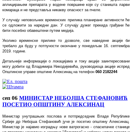
аплицирањем препарата у водене површине које су станишта ларви
комараца и не представља никакву опасност за пчеле.
У случају неповољних временских прилика планиране активности ће
се одложити за наредни дан. У случају дужег прекида грађани ће
бити посебно обавештени путем медија.
Уколико временске прилике то дозволе, све наведене акције би
требало да буду у потпуности окончане у понедељак 16. септембра
2019. године.
Детаљније информације о локацијама и току акције заинтересовани
могу добити од Владимира Никодијевића, руководиоца акције испред
Општинске управе општине Алексинац на телефон
060 2182244
сеп
06
МИНИСТАР НЕБОЈША СТЕФАНОВИЋ
ПОСЕТИО ОПШТИНУ АЛЕКСИНАЦ
Министар унутрашњих послова и потпредседник Владе Републике
Србије др Небојша Стефановић јуче је посетио општину Алексинац.
Министар је најавио изградњу нове ватрогасно - спасилачке станице