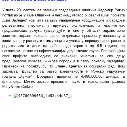
У петак 20. септембра заменик председника општине Чедомир Ракић
потписао је у име Општине Алексинац уговор о реализацији пројекта
„Сви ЗаЈедно“ који има за циљ унапређење координације и сарадње
релевантних учесника у пружању холистичких и квалитетних
предшколских услуга (укључујући и оне у области здравствене
заштите, здраве исхране, раног откривања промена у понашању и
заостајања у развоју и стимулације и учења у периоду
раног развоја)
родитељима и деци од рођења до узраста од 6.5 година, са
нагласком на оне из најосетљивијих друштвених група. Реализацијом
овог пројекта обезбедиће се значајни бенефити за сву децу
предшколског узраста, њихове породице и саму локалну заједницу.
Партнери на пројекту су ПУ „Лане“, Центар за социјални рад, Дом
здравља, Друштво за развој креативности и Ромско удружење
грађана „Хуман“. Вредност пројекта је 4.490.000,00 динара, а
финансира Министарство просвете, науке и технолошког развоја
Републике Србије.