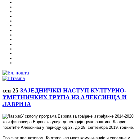
сеп
25
ЗАЈЕДНИЧКИ НАСТУП КУЛТУРНО-
УМЕТНИЧКИХ ГРУПА ИЗ АЛЕКСИНЦА И
ЛАВРИЈА
У склопу програма Европа за грађане и грађанке 2014-2020,
који финансира Европска унија делегација грчке општине Лаврио
посетиће Алексинац у периоду од 27. до 29. септембра 2019. године.
Пројекат под називом „Култура као мост комуникације и сарадње у