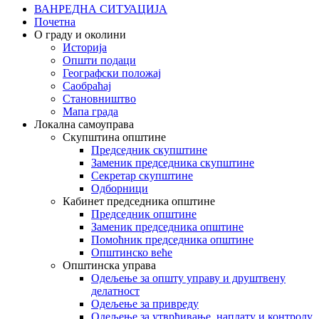
ВАНРЕДНА СИТУАЦИЈА
Почетна
О граду и околини
Историја
Општи подаци
Географски положај
Саобраћај
Становништво
Мапа града
Локална самоуправа
Скупштина општине
Председник скупштине
Заменик председника скупштине
Секретар скупштине
Одборници
Кабинет председника општине
Председник општине
Заменик председника општине
Помоћник председника општине
Општинско веће
Општинска управа
Одељење за општу управу и друштвену
делатност
Одељење за привреду
Одељење за утврђивање, наплату и контролу