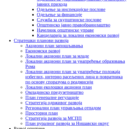
јавних прихода
Одељење за инспекцијске послове
Одељење за финансије
Служба за скупштинске послове
Општинско јавно правобранилаштво
Начелник општинске управе
Канцеларија за локални економски развој
Стратешки планови развоја
Акциони план запошљавања
Економски развој
Локални акциони план за младе
Локални акциони план за унапређење образовања
Рома
Локални акциони план за унапређење положаја
избеглих, интерно расељених лица и повратника
по основу споразума о реадмисији
Локални еколошки акциони план
Омладинско предузетништво
План генералне регулације
Стратегија одрживог развоја
Регионални план управљања отпадом
Просторни план
Стратегија развоја за МСПП
План руралног развоја за Нишавски округ
Развој општине