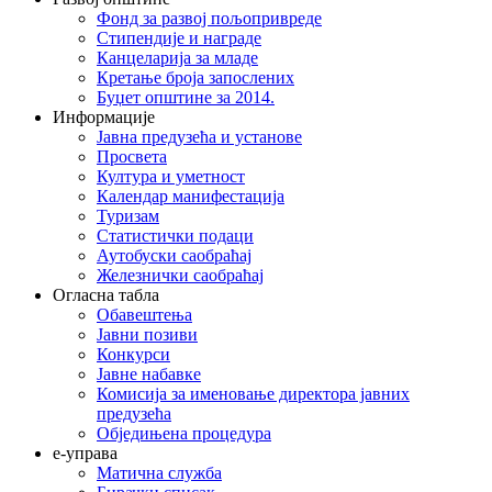
Фонд за развој пољопривреде
Стипендије и награде
Канцеларија за младе
Кретање броја запослених
Буџет општине за 2014.
Информације
Јавна предузећа и установе
Просвета
Култура и уметност
Календар манифестација
Туризам
Статистички подаци
Аутобуски саобраћај
Железнички саобраћај
Огласна табла
Обавештења
Јавни позиви
Конкурси
Јавне набавке
Комисија за именовање директора јавних
предузећа
Обједињена процедура
е-управа
Матична служба