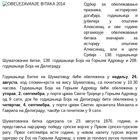
Одбор за обележавање
празника, историјских
догађаја, годишњица и
јубилеја у општини
Алексинац и ове године
организује обележавање
битака значајних за
историју општине
Алексинац, али и целе
Србије - 138. годишњице
Шуматовачке битке, 138. годишњице Боја на Горњем Адровцу и 208.
годишњице Боја на Делиграду.
Годишњица Битке на Шуматовцу биће обележена у
недељу
,
24.
августа
, код спомен-крста на вису Шуматовац, са почетком у 10.30
часова. Годишњица Боја на Горњем Адровцу биће обележена у
уторак
,
2. септембра
, у порти цркве Свете Тројице у Горњем Адровцу
од 9 сати, док ће годишњица Боја на Делиграду бити обележена у
четвртак
,
4. септембра
, у порти цркве Светих архангела Михаила и
Гаврила на Делиграду, такође са почетком у 9 сати.
Шуматовачка битка одиграла се 23. августа 1876. године, и
представља најсјајнију победу српске војске у Првом српско-турском
рату. Првог септембра исте године, у новом налету турске војске
одиграо се Бој на Горњем Адровцу, у коме је погинуо руски пуковник