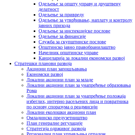
Одељење за општу управу и друштвену
делатност
Одељење за привреду
Одељење за утврђивање, наплату и контролу
јавних прихода
Одељење за инспекцијске послове
Одељење за финансије
Служба за скупштинске послове
Општинско јавно правобранилаштво
Начелник општинске управе
Канцеларија за локални економски развој
Стратешки планови развоја
Акциони план запошљавања
Економски развој
Локални акциони план за младе
Локални акциони план за унапређење образовања
Рома
Локални акциони план за унапређење положаја
избеглих, интерно расељених лица и повратника
по основу споразума о реадмисији
Локални еколошки акциони план
Омладинско предузетништво
План генералне регулације
Стратегија одрживог развоја
Регионални план управљања отпадом