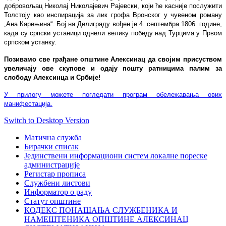
добровољац Николај Николајевич Рајевски, који ће касније послужити
Толстоју као инспирација за лик грофа Вронског у чувеном роману
„Ана Карењина“. Бој на Делиграду вођен је 4. септембра 1806. године,
када су српски устаници однели велику победу над Турцима у Првом
српском устанку.
Позивамо све грађане општине Алексинац да својим присуством
увеличају ове скупове и одају пошту ратницима палим за
слободу Алексинца и Србије!
У прилогу можете погледати програм обележавања ових
манифестација.
Switch to Desktop Version
Матична служба
Бирачки списак
Јединствени информациони систем локалне пореске
администрације
Регистар прописа
Службени листови
Информатор о раду
Статут општине
КОДЕКС ПОНАШАЊА СЛУЖБЕНИКА И
НАМЕШТЕНИКА ОПШТИНЕ АЛЕКСИНАЦ