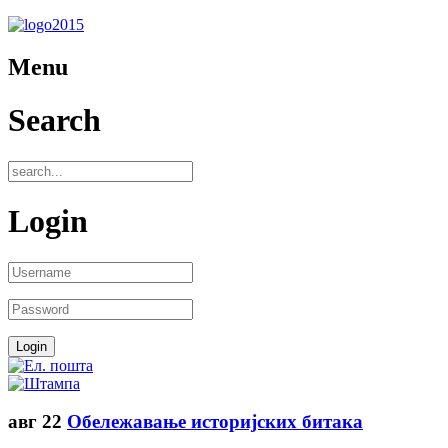
Menu
Search
Login
авг
22
Обележавање историјских битака