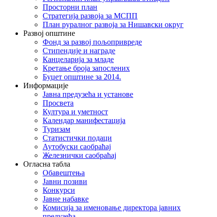
Просторни план
Стратегија развоја за МСПП
План руралног развоја за Нишавски округ
Развој општине
Фонд за развој пољопривреде
Стипендије и награде
Канцеларија за младе
Кретање броја запослених
Буџет општине за 2014.
Информације
Јавна предузећа и установе
Просвета
Култура и уметност
Календар манифестација
Туризам
Статистички подаци
Аутобуски саобраћај
Железнички саобраћај
Огласна табла
Обавештења
Јавни позиви
Конкурси
Јавне набавке
Комисија за именовање директора јавних
предузећа