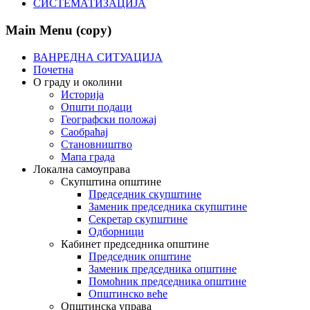
СИСТЕМАТИЗАЦИЈА
Main Menu (copy)
ВАНРЕДНА СИТУАЦИЈА
Почетна
О граду и околини
Историја
Општи подаци
Географски положај
Саобраћај
Становништво
Мапа града
Локална самоуправа
Скупштина општине
Председник скупштине
Заменик председника скупштине
Секретар скупштине
Одборници
Кабинет председника општине
Председник општине
Заменик председника општине
Помоћник председника општине
Општинско веће
Општинска управа