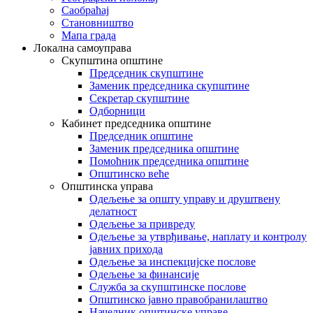
Саобраћај
Становништво
Мапа града
Локална самоуправа
Скупштина општине
Председник скупштине
Заменик председника скупштине
Секретар скупштине
Одборници
Кабинет председника општине
Председник општине
Заменик председника општине
Помоћник председника општине
Општинско веће
Општинска управа
Одељење за општу управу и друштвену
делатност
Одељење за привреду
Одељење за утврђивање, наплату и контролу
јавних прихода
Одељење за инспекцијске послове
Одељење за финансије
Служба за скупштинске послове
Општинско јавно правобранилаштво
Начелник општинске управе