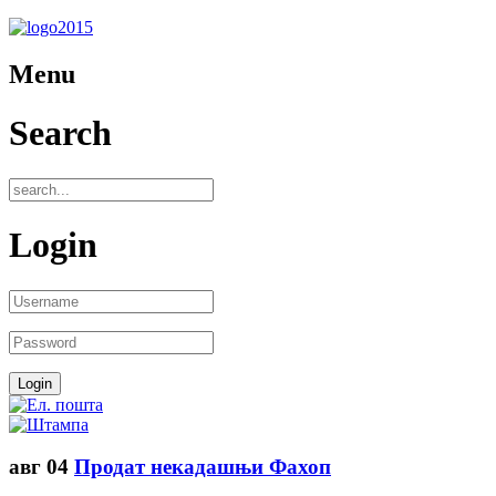
Menu
Search
Login
авг
04
Продат некадашњи Фахоп