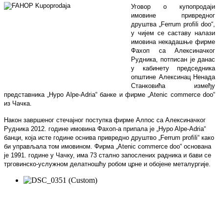
Уговор о купопродаји
имовине привредног
друштва „
Ferrum profili doo
“,
у чијем се саставу налази
имовина некадашње фирме
Фахоп са Алексиначког
Рудника, потписан је данас
у кабинету председника
општине Алексинац Ненада
Станковића између
представника „
Hypo Alpe-Adria
“ банке и фирме „
Atenic commerce doo
“
из Чачка.
Након завршеног стечајног поступка фирме Алпос са Алексиначког
Рудника 2012. године имовина Фахоп-а припала је „
Hypo Alpe-Adria
“
банци, која исте године оснива привредно друштво „
Ferrum profili
“ како
би управљала том имовином. Фирма „
Atenic commerce doo
“ основана
је 1991. године у Чачку, има 73 стално запослених радника и бави се
трговинско-услужном делатношћу робом црне и обојене металургије.