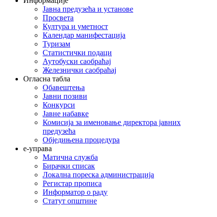
Информације
Јавна предузећа и установе
Просвета
Култура и уметност
Календар манифестација
Туризам
Статистички подаци
Аутобуски саобраћај
Железнички саобраћај
Огласна табла
Обавештења
Јавни позиви
Конкурси
Јавне набавке
Комисија за именовање директора јавних
предузећа
Обједињена процедура
е-управа
Матична служба
Бирачки списак
Локална пореска администрација
Регистар прописа
Информатор о раду
Статут општине