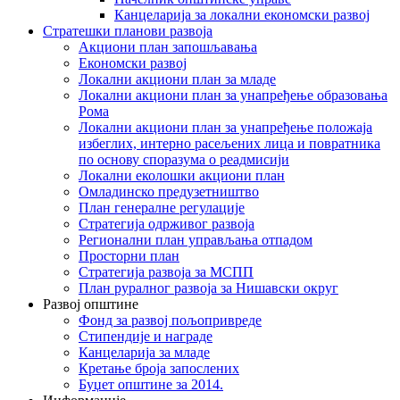
Канцеларија за локални економски развој
Стратешки планови развоја
Акциони план запошљавања
Економски развој
Локални акциони план за младе
Локални акциони план за унапређење образовања
Рома
Локални акциони план за унапређење положаја
избеглих, интерно расељених лица и повратника
по основу споразума о реадмисији
Локални еколошки акциони план
Омладинско предузетништво
План генералне регулације
Стратегија одрживог развоја
Регионални план управљања отпадом
Просторни план
Стратегија развоја за МСПП
План руралног развоја за Нишавски округ
Развој општине
Фонд за развој пољопривреде
Стипендије и награде
Канцеларија за младе
Кретање броја запослених
Буџет општине за 2014.