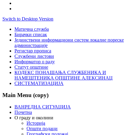
Switch to Desktop Version
Матична служба
Бирачки списак
Јединствени информациони систем локалне пореске
администрације
Регистар прописа
Службени листови
Информатор о раду
Статут општине
КОДЕКС ПОНАШАЊА СЛУЖБЕНИКА И
НАМЕШТЕНИКА ОПШТИНЕ АЛЕКСИНАЦ
СИСТЕМАТИЗАЦИЈА
Main Menu (copy)
ВАНРЕДНА СИТУАЦИЈА
Почетна
О граду и околини
Историја
Општи подаци
Географски положај