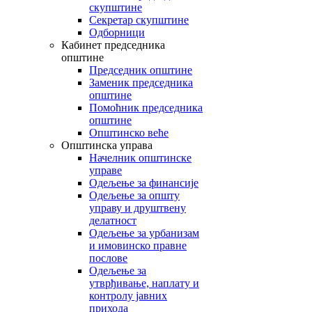
скупштине
Секретар скупштине
Одборници
Кабинет председника
општине
Председник општине
Заменик председника
општине
Помоћник председника
општине
Општинско веће
Општинска управа
Начелник општинске
управе
Одељење за финансије
Одељење за општу
управу и друштвену
делатност
Одељење за урбанизам
и имовинско правне
послове
Одељење за
утврђивање, наплату и
контролу јавних
прихода