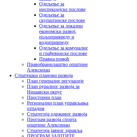
Одељење за
инспекцијске послове
Одељење за
скупштинске послове
Одељење за локални
економски развој,
пољопривреду и
водопривреду
Одељење за комуналне
и грађевинске послове
Правна помоћ
Правобранилаштво општине
Алексинац
Стратешки планови развоја
План генералне регулације
План руралног развоја за
Нишавски округ
Просторни план
Регионални план управљања
отпадом
Стратегија одрживог развоја
Програм развоја спорта
општине Алексинац
Стратегија јавног здравља
ПРОГРАМ ЗАШТИТЕ