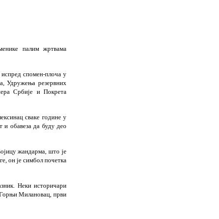
менике палим жртвама
 испред спомен-плоча у
а, Удружења резервних
нера Србије и Покрета
ексинац сваке године у
 и обавеза да буду део
војицу жандарма, што је
е, он је симбол почетка
азник. Неки историчари
н Горњи Милановац, први