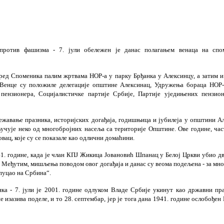
против фашизма - 7. јули обележен је данас полагањем венаца на спо
ред Споменика палим жртвама НОР-а у парку Брђанка у Алексинцу, а затим и
 Венце су положиле делегације општине Алексинац, Удружења бораца НОР-
пензионера, Социјалистичке партије Србије, Партије уједињених пензио
ежавање празника, историјских догађаја, годишњица и јубилеја у општини Ал
учује неко од многобројних насеља са територије Општине. Ове године, част
вац, које су се показале као одлични домаћини.
941. године, када је члан КПЈ Жикица Јовановић Шпанац у Белој Цркви убио д
 Међутим, мишљења поводом овог догађаја и данас су веома подељена - за мног
 пуцао на Србина“.
нка - 7. јули је 2001. године одлуком Владе Србије укинут као државни пр
е изазива поделе, и то 28. септембар, јер је тога дана 1941. године ослобође