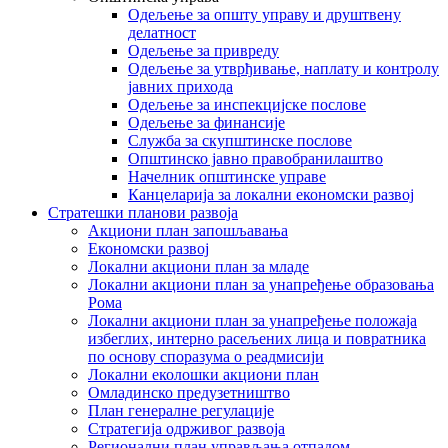
Одељење за општу управу и друштвену
делатност
Одељење за привреду
Одељење за утврђивање, наплату и контролу
јавних прихода
Одељење за инспекцијске послове
Одељење за финансије
Служба за скупштинске послове
Општинско јавно правобранилаштво
Начелник општинске управе
Канцеларија за локални економски развој
Стратешки планови развоја
Акциони план запошљавања
Економски развој
Локални акциони план за младе
Локални акциони план за унапређење образовања
Рома
Локални акциони план за унапређење положаја
избеглих, интерно расељених лица и повратника
по основу споразума о реадмисији
Локални еколошки акциони план
Омладинско предузетништво
План генералне регулације
Стратегија одрживог развоја
Регионални план управљања отпадом