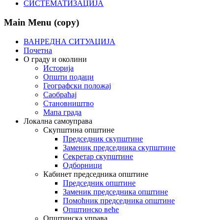
СИСТЕМАТИЗАЦИЈА
Main Menu (copy)
ВАНРЕДНА СИТУАЦИЈА
Почетна
О граду и околини
Историја
Општи подаци
Географски положај
Саобраћај
Становништво
Мапа града
Локална самоуправа
Скупштина општине
Председник скупштине
Заменик председника скупштине
Секретар скупштине
Одборници
Кабинет председника општине
Председник општине
Заменик председника општине
Помоћник председника општине
Општинско веће
Општинска управа