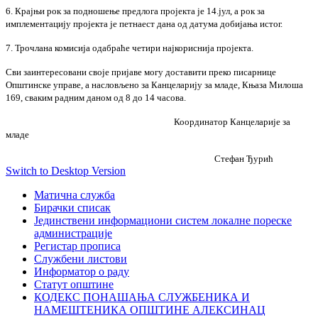
6. Крајњи рок за подношење предлога пројекта је 14.јул, а рок за
имплементацију пројекта је петнаест дана од датума добијања истог.
7. Трочлана комисија одабраће четири најкориснија пројекта.
Сви заинтересовани своје пријаве могу доставити преко писарнице
Општинске управе, а насловљено за Канцеларију за младе, Књаза Милоша
169, сваким радним даном од 8 до 14 часова.
Координатор Канцеларије за
младе
Стефан Ђурић
Switch to Desktop Version
Матична служба
Бирачки списак
Јединствени информациони систем локалне пореске
администрације
Регистар прописа
Службени листови
Информатор о раду
Статут општине
КОДЕКС ПОНАШАЊА СЛУЖБЕНИКА И
НАМЕШТЕНИКА ОПШТИНЕ АЛЕКСИНАЦ