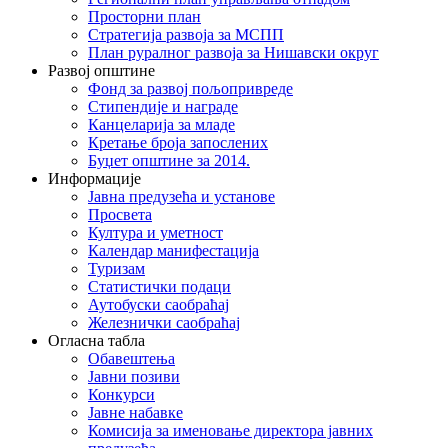
Просторни план
Стратегија развоја за МСПП
План руралног развоја за Нишавски округ
Развој општине
Фонд за развој пољопривреде
Стипендије и награде
Канцеларија за младе
Кретање броја запослених
Буџет општине за 2014.
Информације
Јавна предузећа и установе
Просвета
Култура и уметност
Календар манифестација
Туризам
Статистички подаци
Аутобуски саобраћај
Железнички саобраћај
Огласна табла
Обавештења
Јавни позиви
Конкурси
Јавне набавке
Комисија за именовање директора јавних