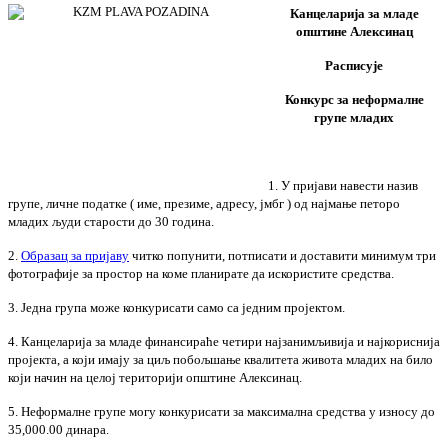
Канцеларија за младе
општине Алексинац
Расписује
Конкурс за неформалне
групе младих
1. У пријави навести назив
групе, личне податке ( име, презиме, адресу, јмбг ) од најмање петоро
младих људи старости до 30 година.
2.
Образац за пријаву
читко попунити, потписати и доставити минимум три
фотографије за простор на коме планирате да искористите средства.
3. Једна група може конкурисати само са једним пројектом.
4. Канцеларија за младе финансираће четири најзанимљивија и најкориснија
пројекта, а који имају за циљ побољшање квалитета живота младих на било
који начин на целој територији општине Алексинац.
5. Неформалне групе могу конкурисати за максимална средства у износу до
35,000.00 динара.