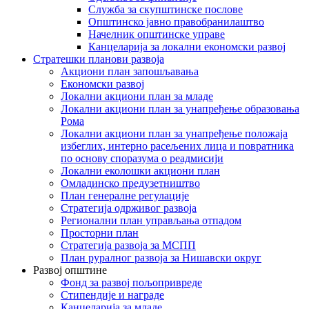
Служба за скупштинске послове
Општинско јавно правобранилаштво
Начелник општинске управе
Канцеларија за локални економски развој
Стратешки планови развоја
Акциони план запошљавања
Економски развој
Локални акциони план за младе
Локални акциони план за унапређење образовања
Рома
Локални акциони план за унапређење положаја
избеглих, интерно расељених лица и повратника
по основу споразума о реадмисији
Локални еколошки акциони план
Омладинско предузетништво
План генералне регулације
Стратегија одрживог развоја
Регионални план управљања отпадом
Просторни план
Стратегија развоја за МСПП
План руралног развоја за Нишавски округ
Развој општине
Фонд за развој пољопривреде
Стипендије и награде
Канцеларија за младе