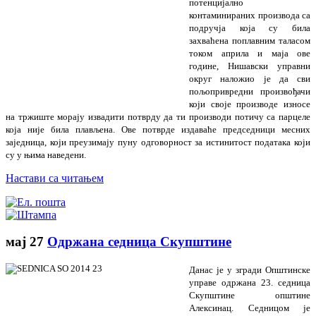
потенцијално
контаминираних производа са
подручја која су била
захваћена поплавним таласом
током априла и маја ове
године, Нишавски управни
округ наложио је да сви
пољопривредни произвођачи
који своје производе износе
на тржиште морају извадити потврду да ти производи потичу са парцеле
која није била плављена. Ове потврде издаваће председници месних
заједница, који преузимају пуну одговорност за истинитост података који
су у њима наведени.
Настави са читањем
мај
27
Одржана седница Скупштине
Данас је у згради Општинске
управе одржана 23. седница
Скупштине општине
Алексинац. Седницом је