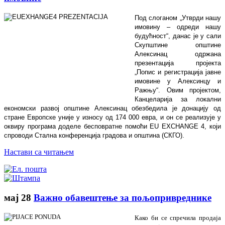
Под слоганом „Утврди нашу
имовину – одреди нашу
будућност“, данас је у сали
Скупштине општине
Алексинац одржана
презентација пројекта
„Попис и регистрација јавне
имовине у Алексинцу и
Ражњу“. Овим пројектом,
Канцеларија за локални
економски развој општине Алексинац обезбедила је донацију од
стране Европске уније у износу од 174 000 евра, и он се реализује у
оквиру програма доделе бесповратне помоћи
EU EXCHANGE 4
, који
спроводи Стална конференција градова и општина (СКГО).
Настави са читањем
мај
28
Важно обавештење за пољопривреднике
Како би се спречила продаја