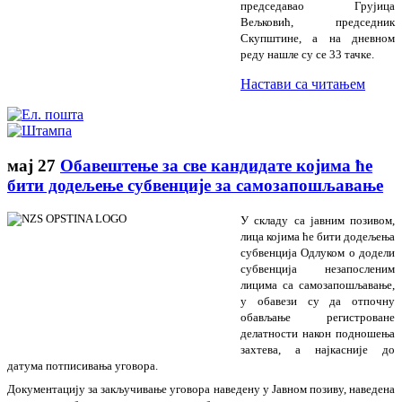
председавао Грујица
Вељковић, председник
Скупштине, а на дневном
реду нашле су се 33 тачке.
Настави са читањем
мај
27
Обавештење за све кандидате којима ће
бити додељење субвенције за самозапошљавање
У складу са јавним позивом,
лица којима ће бити додељења
субвенција Одлуком о додели
субвенција незапосленим
лицима са самозапошљавање,
у обавези су да отпочну
обављање регистроване
делатности након подношења
захтева, а најкасније до
датума потписивања уговора.
Документацију за закључивање уговора наведену у Јавном позиву, наведена