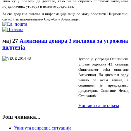
лица су у обавези да доставе, како би се спровео поступак закључења
појединачних уговора и исплате средстава.
За сва додатна питања и информације лица се могу обратити Националној
служби за запошљавање
- Служби у Алексинцу.
мај
27
Алексинац донира 3 милиона за угрожена
подручја
Јутрос је у згради Општинске
управе одржана 43. седница
Општинског већа општине
Алексинац. На дневном реду
нашло се осам тачака, а
седницом је председавао
председник Општине Ненад
Станковић.
Настави са читањем
Још чланака...
Укинута ванредна ситуација