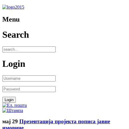
Menu
Search
Login
мај
29
Презентација пројекта пописа јавне
имовине