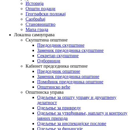
Историја
Општи подаци
Географски положај
Саобраћај
Становништво
Мапа града
Локална самоуправа
Скупштина општине
Председник скупштине
Заменик председника скупштине
Секретар скупштине
Одборници
Кабинет председника општине
Председник општине
Заменик председника општине
Помоћник председника општине
Општинско веће
Општинска управа
Одељење за општу управу и друштвену
делатност
Одељење за привреду
Одељење за утврђивање, наплату и контролу
јавних прихода
Одељење за инспекцијске послове
Одељење за финансије