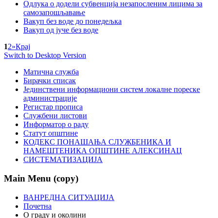
Одлука о додели субвенција незапосленим лицима за
самозапошљавање
Вакуп без воде до понедељка
Вакуп од јуче без воде
1
2
»
Крај
Switch to Desktop Version
Матична служба
Бирачки списак
Јединствени информациони систем локалне пореске
администрације
Регистар прописа
Службени листови
Информатор о раду
Статут општине
КОДЕКС ПОНАШАЊА СЛУЖБЕНИКА И
НАМЕШТЕНИКА ОПШТИНЕ АЛЕКСИНАЦ
СИСТЕМАТИЗАЦИЈА
Main Menu (copy)
ВАНРЕДНА СИТУАЦИЈА
Почетна
О граду и околини