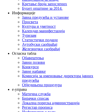
Кретање броја запослених
Буџет општине за 2014.
Информације
Јавна предузећа и установе
Просвета
Култура и уметност
Календар манифестација
Туризам
Статистички подаци
Аутобуски саобраћај
Железнички саобраћај
Огласна табла
Обавештења
Јавни позиви
Конкурси
Јавне набавке
Комисија за именовање директора јавних
предузећа
Обједињена процедура
е-управа
Матична служба
Бирачки списак
Локална пореска администрација
Регистар прописа
Информатор о раду