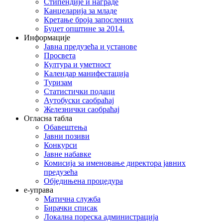
Стипендије и награде
Канцеларија за младе
Кретање броја запослених
Буџет општине за 2014.
Информације
Јавна предузећа и установе
Просвета
Култура и уметност
Календар манифестација
Туризам
Статистички подаци
Аутобуски саобраћај
Железнички саобраћај
Огласна табла
Обавештења
Јавни позиви
Конкурси
Јавне набавке
Комисија за именовање директора јавних
предузећа
Обједињена процедура
е-управа
Матична служба
Бирачки списак
Локална пореска администрација