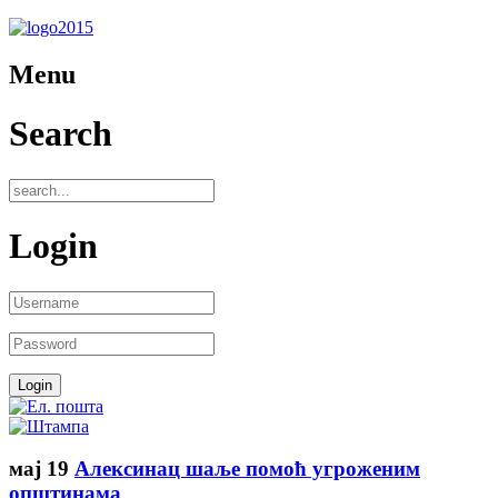
Menu
Search
Login
мај
19
Алексинац шаље помоћ угроженим
општинама