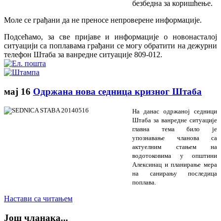
безбедна за коришћење.
Моле се грађани да не преносе непроверене информације.
Подсећамо, за све пријаве и информације о новонасталој
ситуацији са поплавама грађани се могу обратити на дежурни
телефон Штаба за ванредне ситуације 809-012.
мај
16
Одржана нова седница кризног Штаба
На данас одржаној седници
Штаба за ванредне ситуације
главна тема било је
упознавање чланова са
актуелним стањем на
водотоковима у општини
Алексинац и планирање мера
на санирању последица
поплава.
Настави са читањем
Још чланака...