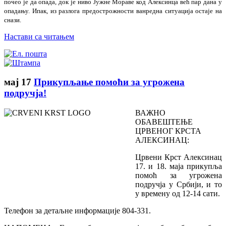
почео је да опада, док је ниво Јужне Мораве код Алексинца већ пар дана у
опадању. Ипак, из разлога предострожности ванредна ситуација остаје на
снази.
Настави са читањем
мај
17
Прикупљање помоћи за угрожена
подручја!
ВАЖНО
ОБАВЕШТЕЊЕ
ЦРВЕНОГ КРСТА
АЛЕКСИНАЦ:
Црвени Крст Алексинац
17. и 18. маја прикупља
помоћ за угрожена
подручја у Србији, и то
у времену од 12-14 сати.
Телефон за детаљне информације 804-331.