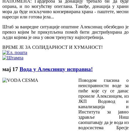
НАПОМЕНА: Гардероба за донацију требало би да буде
опрана, и по могућству опеглана. Такође, донација у храни
мора да буде искључиво конзервирана храна - паштете, месни
наресци или готова јела...
Штаб за ванредне ситуације општине Алексинац обезбедио је
превоз којим ће прикупљена помоћ бити дистрибуирана до
људи којима је она у овом тренутку најпотребнија.
ВРЕМЕ ЈЕ ЗА СОЛИДАРНОСТ И ХУМАНОСТ!
мај
17
Вода у Алексинцу исправна!
Поводом гласина о
неисправности воде за
пиће које су се данас
пронеле Алексинцем, из
ЈКП Водовод и
канализација и
Института за јавно
здравље Ниш
саопштавају да је вода из
водосистема Бресје