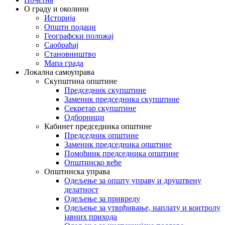
О граду и околини
Историја
Општи подаци
Географски положај
Саобраћај
Становништво
Мапа града
Локална самоуправа
Скупштина општине
Председник скупштине
Заменик председника скупштине
Секретар скупштине
Одборници
Кабинет председника општине
Председник општине
Заменик председника општине
Помоћник председника општине
Општинско веће
Општинска управа
Одељење за општу управу и друштвену
делатност
Одељење за привреду
Одељење за утврђивање, наплату и контролу
јавних прихода