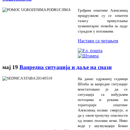
Грађани општине Алексинац
придружили су се општем
таласу прикупљања
хуманитарне помоћи за људе
страдале у поплавама.
Настави са читањем
мај
19
Ванреднa ситуација и даље на снази
На данас одржаној седници
Штаба за ванредне ситуације
констатовано је да се
ситуација са набујалим
потоцима и рекама на
територији општине
Алексинац полако смирује, и
да у овом тренутку опасности
од нових поплава нема. Ниво
воде у акумулацији Бован