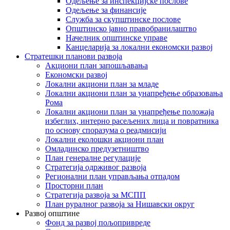
Одељење за инспекцијске послове
Одељење за финансије
Служба за скупштинске послове
Општинско јавно правобранилаштво
Начелник општинске управе
Канцеларија за локални економски развој
Стратешки планови развоја
Акциони план запошљавања
Економски развој
Локални акциони план за младе
Локални акциони план за унапређење образовања
Рома
Локални акциони план за унапређење положаја
избеглих, интерно расељених лица и повратника
по основу споразума о реадмисији
Локални еколошки акциони план
Омладинско предузетништво
План генералне регулације
Стратегија одрживог развоја
Регионални план управљања отпадом
Просторни план
Стратегија развоја за МСПП
План руралног развоја за Нишавски округ
Развој општине
Фонд за развој пољопривреде