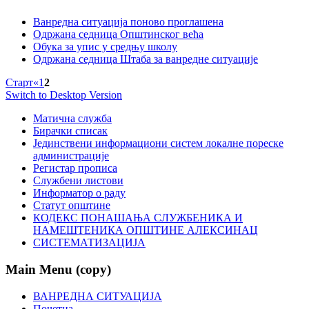
Ванредна ситуација поново проглашена
Одржана седница Општинског већа
Обука за упис у средњу школу
Одржана седница Штаба за ванредне ситуације
Старт
«
1
2
Switch to Desktop Version
Матична служба
Бирачки списак
Јединствени информациони систем локалне пореске
администрације
Регистар прописа
Службени листови
Информатор о раду
Статут општине
КОДЕКС ПОНАШАЊА СЛУЖБЕНИКА И
НАМЕШТЕНИКА ОПШТИНЕ АЛЕКСИНАЦ
СИСТЕМАТИЗАЦИЈА
Main Menu (copy)
ВАНРЕДНА СИТУАЦИЈА
Почетна