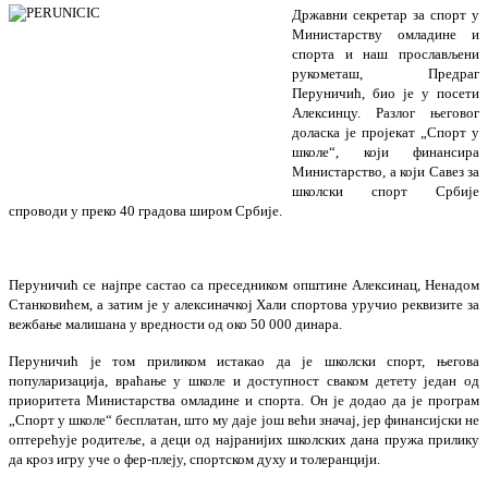
Државни секретар за спорт у
Министарству омладине и
спорта и наш прослављени
рукометаш, Предраг
Перуничић, био је у посети
Алексинцу. Разлог његовог
доласка је пројекат „Спорт у
школе“, који финансира
Министарство, а који Савез за
школски спорт Србије
спроводи у преко 40 градова широм Србије.
Перуничић се најпре састао са преседником општине Алексинац, Ненадом
Станковићем, а затим је у алексиначкој Хали спортова уручио реквизите за
вежбање малишана у вредности од око 50 000 динара.
Перуничић је том приликом истакао да је школски спорт, његова
популаризација, враћање у школе и доступност сваком детету један од
приоритета Министарства омладине и спорта. Он је додао да је програм
„Спорт у школе“ бесплатан, што му даје још већи значај, јер финансијски не
оптерећује родитеље, а деци од најранијих школских дана пружа прилику
да кроз игру уче о фер-плеју, спортском духу и толеранцији.