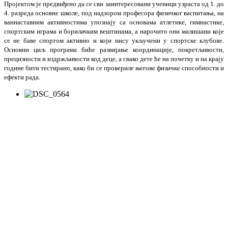
Пројектом је предвиђено да се сви заинтересовани ученици узраста од 1. до
4. разреда основне школе, под надзором професора физичког васпитања, на
ваннаставним активностима упознају са основама атлетике, гимнастике,
спортским играма и борилачким вештинама, а нарочито они малишани које
се не баве спортом активно и који нису укључени у спортске клубове.
Основни циљ програма биће развијање координације, покретљивости,
прецизности и издржљивости код деце, а свако дете ће на почетку и на крају
године бити тестирано, како би се провериле његове физичке способности и
ефекти рада.