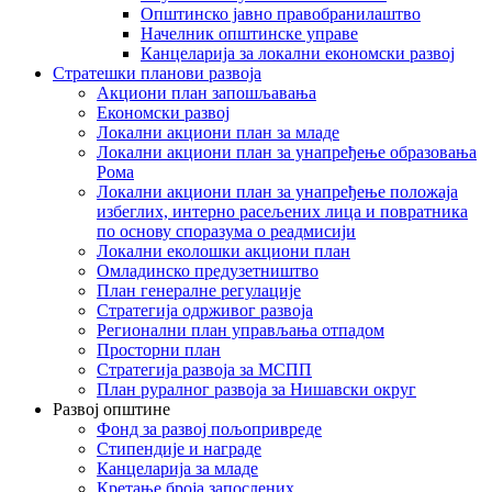
Општинско јавно правобранилаштво
Начелник општинске управе
Канцеларија за локални економски развој
Стратешки планови развоја
Акциони план запошљавања
Економски развој
Локални акциони план за младе
Локални акциони план за унапређење образовања
Рома
Локални акциони план за унапређење положаја
избеглих, интерно расељених лица и повратника
по основу споразума о реадмисији
Локални еколошки акциони план
Омладинско предузетништво
План генералне регулације
Стратегија одрживог развоја
Регионални план управљања отпадом
Просторни план
Стратегија развоја за МСПП
План руралног развоја за Нишавски округ
Развој општине
Фонд за развој пољопривреде
Стипендије и награде
Канцеларија за младе
Кретање броја запослених