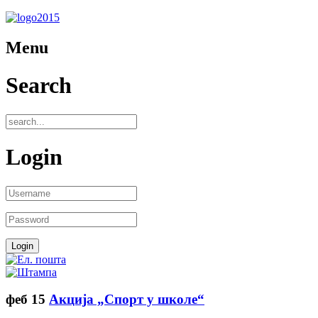
Menu
Search
Login
феб
15
Акција „Спорт у школе“