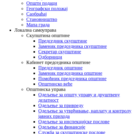
Општи подаци
Географски положај
Саобраћај
Становништво
Мапа града
Локална самоуправа
Скупштина општине
Председник скупштине
Заменик председника скупштине
Секретар скупштине
Одборници
Кабинет председника општине
Председник општине
Заменик председника општине
Помоћник председника општине
Општинско веће
Општинска управа
Одељење за општу управу и друштвену
делатност
Одељење за привреду
Одељење за утврђивање, наплату и контролу
јавних прихода
Одељење за инспекцијске послове
Одељење за финансије
Служба за скупштинске послове