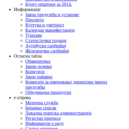
Буџет општине за 2014.
Информације
Јавна предузећа и установе
Просвета
Култура и уметност
Календар манифестација
Туризам
Статистички подаци
Аутобуски саобраћај
Железнички саобраћај
Огласна табла
Обавештења
Јавни позиви
Конкурси
Јавне набавке
Комисија за именовање директора јавних
предузећа
Обједињена процедура
е-управа
Матична служба
Бирачки списак
Локална пореска администрација
Регистар прописа
Информатор о раду
Статут општине