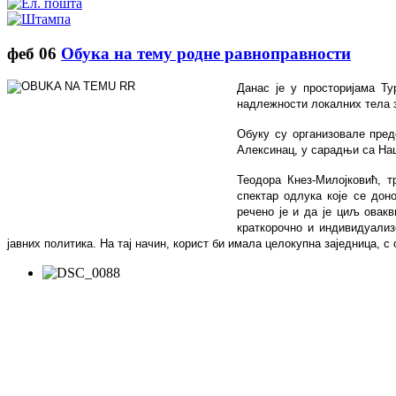
феб
06
Обука на тему родне равноправности
Данас је у просторијама Т
надлежности локалних тела з
Обуку су организовале пред
Алексинац, у сарадњи са На
Теодора Кнез-Милојковић, 
спектар одлука које се дон
речено је и да је циљ овак
краткорочно и индивидуали
јавних политика. На тај начин, корист би имала целокупна заједница, 