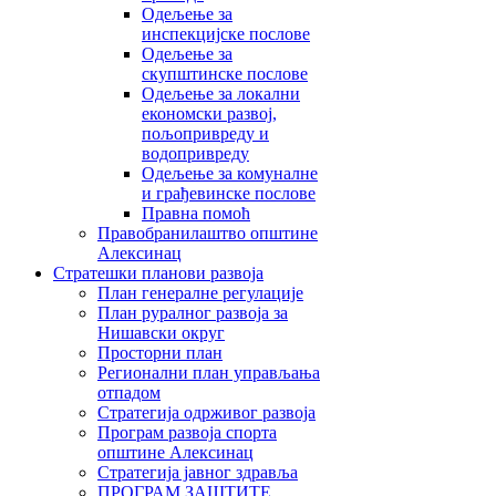
Одељење за
инспекцијске послове
Одељење за
скупштинске послове
Одељење за локални
економски развој,
пољопривреду и
водопривреду
Одељење за комуналне
и грађевинске послове
Правна помоћ
Правобранилаштво општине
Алексинац
Стратешки планови развоја
План генералне регулације
План руралног развоја за
Нишавски округ
Просторни план
Регионални план управљања
отпадом
Стратегија одрживог развоја
Програм развоја спорта
општине Алексинац
Стратегија јавног здравља
ПРОГРАМ ЗАШТИТЕ