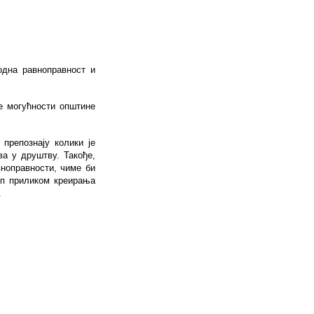
одна равноправност и
е могућности општине
препознају колики је
ва у друштву. Такође,
ноправности, чиме би
уп приликом креирања
.