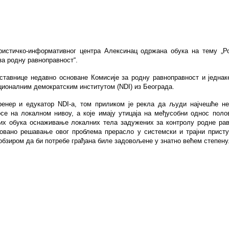
уристичко-информативног центра Алексинац одржана обука на тему „Р
а родну равноправност“.
ставнице недавно основане Комисије за родну равноправност и једнак
ционалним демократским институтом (
NDI
) из Београда.
тренер и едукатор
NDI
-а, том приликом је рекла да људи најчешће не 
осе на локалном нивоу, а које имају утицаја на међусобни однос поло
вих обука оснаживање локалних тела задужених за контролу родне рав
зовано решавање овог проблема прерасло у системски и трајни прист
с обзиром да би потребе грађана биле задовољене у знатно већем степену