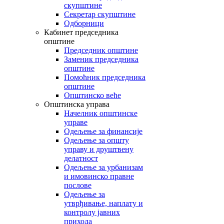
скупштине
Секретар скупштине
Одборници
Кабинет председника
општине
Председник општине
Заменик председника
општине
Помоћник председника
општине
Општинско веће
Општинска управа
Начелник општинске
управе
Одељење за финансије
Одељење за општу
управу и друштвену
делатност
Одељење за урбанизам
и имовинско правне
послове
Одељење за
утврђивање, наплату и
контролу јавних
прихода