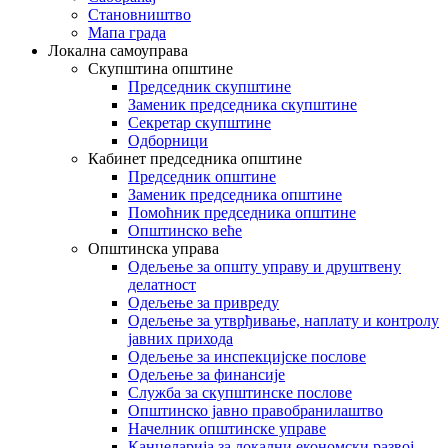
Становништво
Мапа града
Локална самоуправа
Скупштина општине
Председник скупштине
Заменик председника скупштине
Секретар скупштине
Одборници
Кабинет председника општине
Председник општине
Заменик председника општине
Помоћник председника општине
Општинско веће
Општинска управа
Одељење за општу управу и друштвену
делатност
Одељење за привреду
Одељење за утврђивање, наплату и контролу
јавних прихода
Одељење за инспекцијске послове
Одељење за финансије
Служба за скупштинске послове
Општинско јавно правобранилаштво
Начелник општинске управе
Канцеларија за локални економски развој