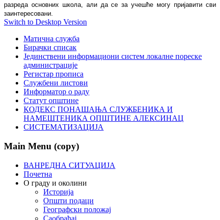
разреда основних школа, али да се за учешће могу пријавити сви
заинтересовани.
Switch to Desktop Version
Матична служба
Бирачки списак
Јединствени информациони систем локалне пореске
администрације
Регистар прописа
Службени листови
Информатор о раду
Статут општине
КОДЕКС ПОНАШАЊА СЛУЖБЕНИКА И
НАМЕШТЕНИКА ОПШТИНЕ АЛЕКСИНАЦ
СИСТЕМАТИЗАЦИЈА
Main Menu (copy)
ВАНРЕДНА СИТУАЦИЈА
Почетна
О граду и околини
Историја
Општи подаци
Географски положај
Саобраћај