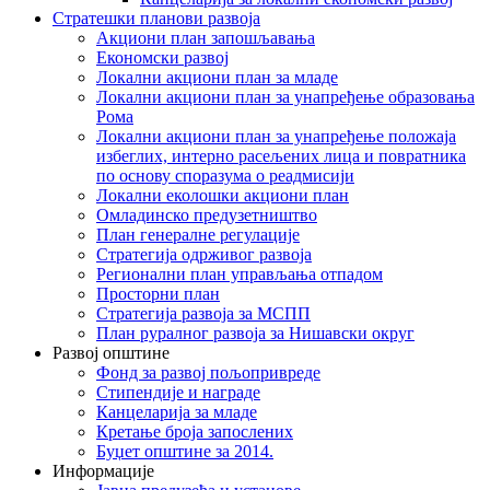
Стратешки планови развоја
Акциони план запошљавања
Економски развој
Локални акциони план за младе
Локални акциони план за унапређење образовања
Рома
Локални акциони план за унапређење положаја
избеглих, интерно расељених лица и повратника
по основу споразума о реадмисији
Локални еколошки акциони план
Омладинско предузетништво
План генералне регулације
Стратегија одрживог развоја
Регионални план управљања отпадом
Просторни план
Стратегија развоја за МСПП
План руралног развоја за Нишавски округ
Развој општине
Фонд за развој пољопривреде
Стипендије и награде
Канцеларија за младе
Кретање броја запослених
Буџет општине за 2014.
Информације