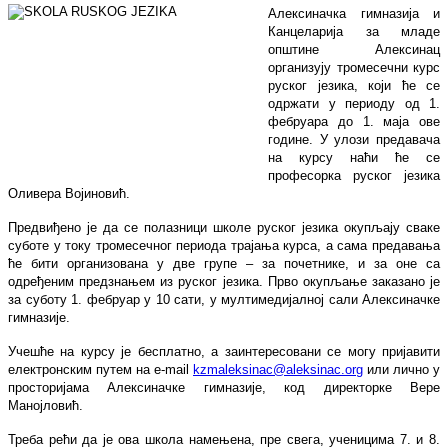
Алексиначка гимназија и
Канцеларија за младе
општине Алексинац
организују тромесечни курс
руског језика, који ће се
одржати у периоду од 1.
фебруара до 1. маја ове
године. У улози предавача
на курсу наћи ће се
професорка руског језика
Оливера Војиновић.
Предвиђено је да се полазници школе руског језика окупљају сваке
суботе у току тромесечног периода трајања курса, а сама предавања
ће бити организована у две групе – за почетнике
,
и за оне са
одређеним предзнањем из руског језика. Прво окупљање заказано је
за суботу 1. фебруар у 10 сати, у мултимедијалној сали Алексиначке
гимназије.
Учешће на курсу је бесплатно, а заинтересовани се могу пријавити
електронским путем на e-mail
kzmaleksinac@aleksinac.org
или лично у
просторијама Алексиначке гимназије, код директорке Вере
Манојловић.
Треба рећи да је ова школа намењена, пре свега, ученицима 7. и 8.