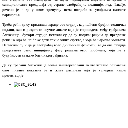
санкционисање прекршаја од стране саобраћајне полиције, итд. Такође,
речено је и да у овом тренутку нема потребе за увођењем наплате
паркирања.
Треба рећи да су приликом израде ове студије коришћени бројни технички
подаци, као и резултати научне анкете која је спроведена међу грађанима
Алексинца. Аутори студије истакли су да су водили рачуна да предложе
решења која ће најбрже дати технолошке ефекте, а која ће најмање коштати.
Нагласили су и да је саобраћај врло динамичан феномен, те да ова студија
представља само иницијалну фазу решења овог проблема, која ће у
будућности свакако бити надограђивана.
Да су грађани Алексинаца веома заинтересовани за квалитетно решавање
овог питања показала је и жива расправа која је уследила након
презентације.