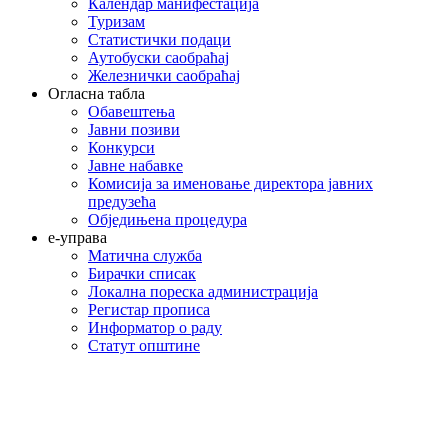
Календар манифестација
Туризам
Статистички подаци
Аутобуски саобраћај
Железнички саобраћај
Огласна табла
Обавештења
Јавни позиви
Конкурси
Јавне набавке
Комисија за именовање директора јавних
предузећа
Обједињена процедура
е-управа
Матична служба
Бирачки списак
Локална пореска администрација
Регистар прописа
Информатор о раду
Статут општине