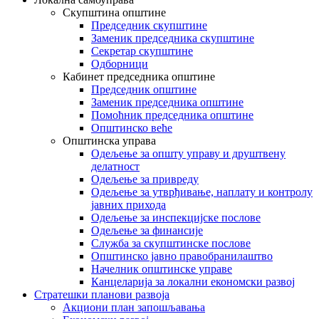
Скупштина општине
Председник скупштине
Заменик председника скупштине
Секретар скупштине
Одборници
Кабинет председника општине
Председник општине
Заменик председника општине
Помоћник председника општине
Општинско веће
Општинска управа
Одељење за општу управу и друштвену
делатност
Одељење за привреду
Одељење за утврђивање, наплату и контролу
јавних прихода
Одељење за инспекцијске послове
Одељење за финансије
Служба за скупштинске послове
Општинско јавно правобранилаштво
Начелник општинске управе
Канцеларија за локални економски развој
Стратешки планови развоја
Акциони план запошљавања