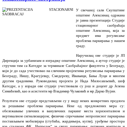
У свечаној сали Скупштине
општине Алексинац одржана
је јавна презентација Студије
стационарног саобраћаја
општине Алексинац, која за
предмет има регулисање
проблема паркирања у нашем
граду.
Наручилац ове студије је ЈП
Дирекција за урбанизам и изградњу општине Алексинац, а аутор студије је
стручни тим са Катедре за терминале Саобраћајног факултета у Београду,
који је до сада учествовао на сличним пројектима регулисања паркирања у
Београду, Нишу, Крагујевцу, Смедереву, Ивањици, Бања Луци и многим
другим градовима. Руководилац пројекта је Нада Милосављевић, шеф
Катедре, а у изради ове студије учествовали су још и доцент др Јелена
Симићевић, као и асистенти мр Владимир Чуљковић и мр Дарко Вујин.
Резултати ове студије представљени су у виду неких конкретних предлога
за решавање проблема паркирања. Неке од предложених мера су:
обележавање уличних и вануличних паркинг места хоризонталном и
вертикалном сигнализацијом; физичко спречавање непрописног паркирања
постављањем мобилијара (стубића, жардињера, кугли); уређење простора
иза стадиона ФК „Напредак“ за сврху паркирања; појачана контрола и