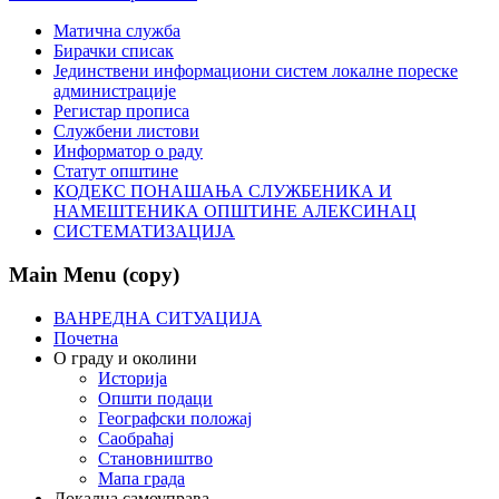
Матична служба
Бирачки списак
Јединствени информациони систем локалне пореске
администрације
Регистар прописа
Службени листови
Информатор о раду
Статут општине
КОДЕКС ПОНАШАЊА СЛУЖБЕНИКА И
НАМЕШТЕНИКА ОПШТИНЕ АЛЕКСИНАЦ
СИСТЕМАТИЗАЦИЈА
Main Menu (copy)
ВАНРЕДНА СИТУАЦИЈА
Почетна
О граду и околини
Историја
Општи подаци
Географски положај
Саобраћај
Становништво
Мапа града
Локална самоуправа