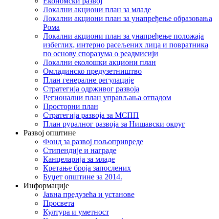
Економски развој
Локални акциони план за младе
Локални акциони план за унапређење образовања
Рома
Локални акциони план за унапређење положаја
избеглих, интерно расељених лица и повратника
по основу споразума о реадмисији
Локални еколошки акциони план
Омладинско предузетништво
План генералне регулације
Стратегија одрживог развоја
Регионални план управљања отпадом
Просторни план
Стратегија развоја за МСПП
План руралног развоја за Нишавски округ
Развој општине
Фонд за развој пољопривреде
Стипендије и награде
Канцеларија за младе
Кретање броја запослених
Буџет општине за 2014.
Информације
Јавна предузећа и установе
Просвета
Култура и уметност