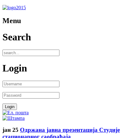
Menu
Search
Login
јан
25
Одржана јавна презентација Студије
стационарног саобраћаја