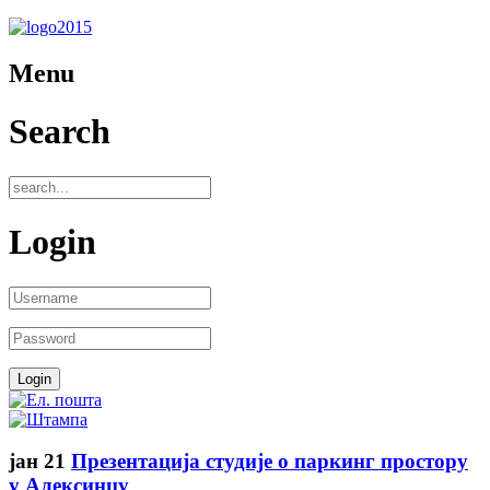
Menu
Search
Login
јан
21
Презентација студије о паркинг простору
у Алексинцу