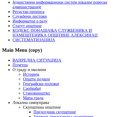
Јединствени информациони систем локалне пореске
администрације
Регистар прописа
Службени листови
Информатор о раду
Статут општине
КОДЕКС ПОНАШАЊА СЛУЖБЕНИКА И
НАМЕШТЕНИКА ОПШТИНЕ АЛЕКСИНАЦ
СИСТЕМАТИЗАЦИЈА
Main Menu (copy)
ВАНРЕДНА СИТУАЦИЈА
Почетна
О граду и околини
Историја
Општи подаци
Географски положај
Саобраћај
Становништво
Мапа града
Локална самоуправа
Скупштина општине
Председник скупштине
Заменик председника скупштине