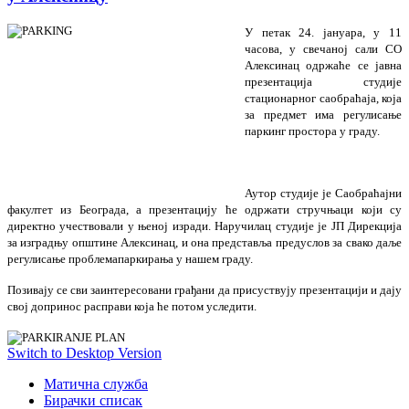
У петак 24. јануара, у 11
часова, у свечаној сали СО
Алексинац одржаће се јавна
презентација студије
стационарног саобраћаја, која
за предмет има регулисање
паркинг простора у граду.
Аутор студије је Саобраћајни
факултет из Београда, а презентацију ће одржати стручњаци који су
директно учествовали у њеној изради. Наручилац студије је ЈП Дирекција
за изградњу општине Алексинац, и она представља предуслов за свако даље
регулисање проблема
паркирања у нашем граду.
Позивају се сви заинтересовани грађани да присуствују презентацији и дају
свој допринос расправи која ће потом уследити.
Switch to Desktop Version
Матична служба
Бирачки списак