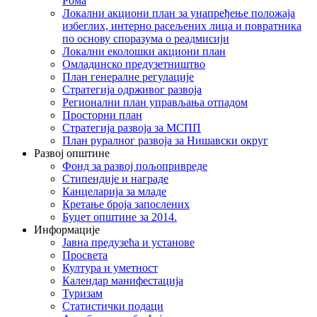
Рома
Локални акциони план за унапређење положаја
избеглих, интерно расељених лица и повратника
по основу споразума о реадмисији
Локални еколошки акциони план
Омладинско предузетништво
План генералне регулације
Стратегија одрживог развоја
Регионални план управљања отпадом
Просторни план
Стратегија развоја за МСПП
План руралног развоја за Нишавски округ
Развој општине
Фонд за развој пољопривреде
Стипендије и награде
Канцеларија за младе
Кретање броја запослених
Буџет општине за 2014.
Информације
Јавна предузећа и установе
Просвета
Култура и уметност
Календар манифестација
Туризам
Статистички подаци