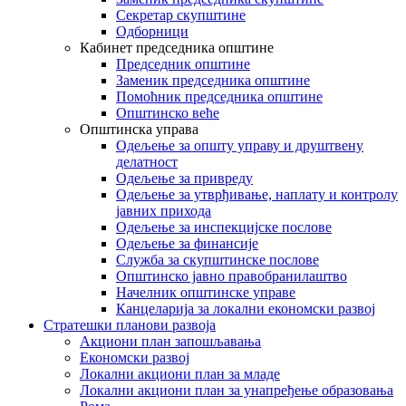
Секретар скупштине
Одборници
Кабинет председника општине
Председник општине
Заменик председника општине
Помоћник председника општине
Општинско веће
Општинска управа
Одељење за општу управу и друштвену
делатност
Одељење за привреду
Одељење за утврђивање, наплату и контролу
јавних прихода
Одељење за инспекцијске послове
Одељење за финансије
Служба за скупштинске послове
Општинско јавно правобранилаштво
Начелник општинске управе
Канцеларија за локални економски развој
Стратешки планови развоја
Акциони план запошљавања
Економски развој
Локални акциони план за младе
Локални акциони план за унапређење образовања