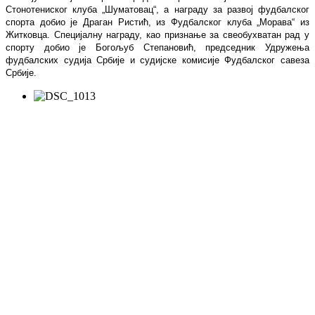
Стонотениског клуба „Шуматовац“, а награду за развој фудбалског
спорта добио је Драган Ристић
,
из Фудбалског клуба „Морава“ из
Житковца. Специјалну награду, као признање за свеобухватан рад у
спорту добио је Богољуб Степановић, председник Удружења
фудбалских судија Србије и судијске комисије Фудбалског савеза
Србије.