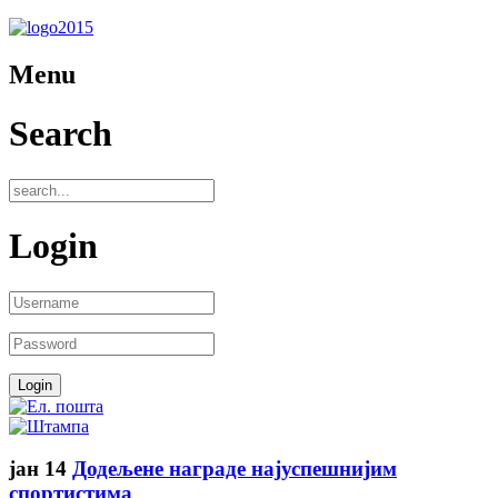
Menu
Search
Login
јан
14
Додељене награде најуспешнијим
спортистима