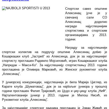
Спортски савез општине
Алексинац јуче је у
свечаној сали СО
Алексинац доделио
награде најуспешнијим
спортистима и спортским
организацијама у 2013.
години.
Награду за најуспешнији
спортски колектив на подручју општине Алексинац добио је
Кошаркашки клуб „Јастреб“ из Алексинца, док је за најуспешнијег
спортисту проглашен Радмило Мојсиловић, играч Кошаркашког клуба
„Напредак – Макси-Ко“. За најуспешнију спортисткињу 2013. године
проглашена је Оливера Марковић, из Женског рукометног клуба
„Алексинац“.
У јуниорској конкуренцији, најуспешнија је била Марија Циглер
,
из
Карате клуба „Шуматовац“, док је за најбољег јуниора у прошлој
години проглашен Филип Трајковић, из Џудо и џиу-џицу клуба „НиФ“.
Најталентованији јуниор у 2013. години је Милош Нисић, из
Рукометног клуба „Алексинац“.
За најуспешнијег спортског радника проглашен је Јован Живић из