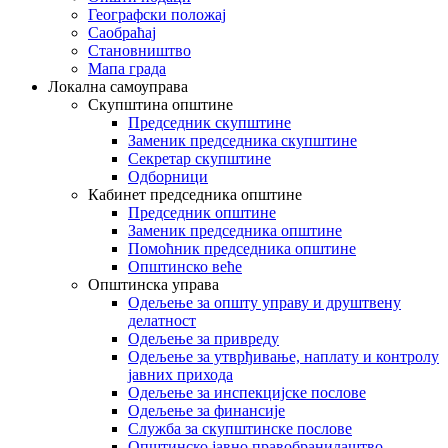
Географски положај
Саобраћај
Становништво
Мапа града
Локална самоуправа
Скупштина општине
Председник скупштине
Заменик председника скупштине
Секретар скупштине
Одборници
Кабинет председника општине
Председник општине
Заменик председника општине
Помоћник председника општине
Општинско веће
Општинска управа
Одељење за општу управу и друштвену
делатност
Одељење за привреду
Одељење за утврђивање, наплату и контролу
јавних прихода
Одељење за инспекцијске послове
Одељење за финансије
Служба за скупштинске послове
Општинско јавно правобранилаштво