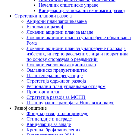
Начелник општинске управе
Канцеларија за локални економски развој
Стратешки планови развоја
Акциони план запошљавања
Економски развој
Локални акциони план за младе
Локални акциони план за унапређење образовања
Рома
Локални акциони план за унапређење положаја
избеглих, интерно расељених лица и повратника
по основу споразума о реадмисији
Локални еколошки акциони план
Омладинско предузетништво
План генералне регулације
Стратегија одрживог развоја
Регионални план управљања отпадом
Просторни план
Стратегија развоја за МСПП
План руралног развоја за Нишавски округ
Развој општине
Фонд за развој пољопривреде
Стипендије и награде
Канцеларија за младе
Кретање броја запослених