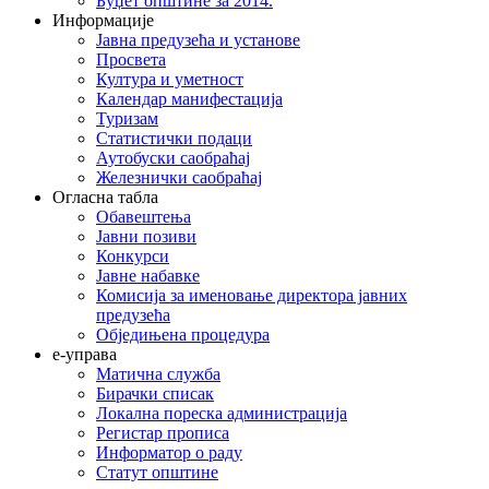
Буџет општине за 2014.
Информације
Јавна предузећа и установе
Просвета
Култура и уметност
Календар манифестација
Туризам
Статистички подаци
Аутобуски саобраћај
Железнички саобраћај
Огласна табла
Обавештења
Јавни позиви
Конкурси
Јавне набавке
Комисија за именовање директора јавних
предузећа
Обједињена процедура
е-управа
Матична служба
Бирачки списак
Локална пореска администрација
Регистар прописа
Информатор о раду
Статут општине