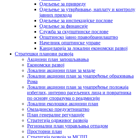
Одељење за привреду
Одељење за утврђивање, наплату и контролу
јавних прихода
Одељење за инспекцијске послове
Одељење за финансије
Служба за скупштинске послове
Општинско јавно правобранилаштво
Начелник општинске управе
Канцеларија за локални економски развој
Стратешки планови развоја
Акциони план запошљавања
Економски развој
Локални акциони план за младе
Локални акциони план за унапређење образовања
Рома
Локални акциони план за унапређење положаја
избеглих, интерно расељених лица и повратника
по основу споразума о реадмисији
Локални еколошки акциони план
Омладинско предузетништво
План генералне регулације
Стратегија одрживог развоја
Регионални план управљања отпадом
Просторни план
Стратегија развоја за МСПП