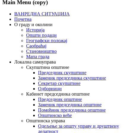
Main Menu (copy)
ВАНРЕДНА СИТУАЦИЈА
Почетна
О граду и околини
Историја
Општи подаци
Географски положај
Саобраћај
Становништво
Мапа града
Локална самоуправа
Скупштина општине
Председник скупштине
Заменик председника скупштине
Секретар скупштине
Одборници
Кабинет председника општине
Председник општине
Заменик председника општине
Помоћник председника општине
Општинско веће
Општинска управа
Одељење за општу управу и друштвену
делатност