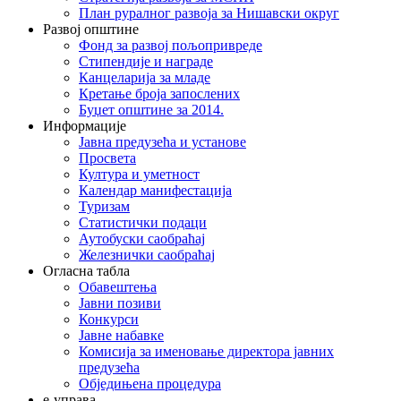
План руралног развоја за Нишавски округ
Развој општине
Фонд за развој пољопривреде
Стипендије и награде
Канцеларија за младе
Кретање броја запослених
Буџет општине за 2014.
Информације
Јавна предузећа и установе
Просвета
Култура и уметност
Календар манифестација
Туризам
Статистички подаци
Аутобуски саобраћај
Железнички саобраћај
Огласна табла
Обавештења
Јавни позиви
Конкурси
Јавне набавке
Комисија за именовање директора јавних
предузећа
Обједињена процедура
е-управа