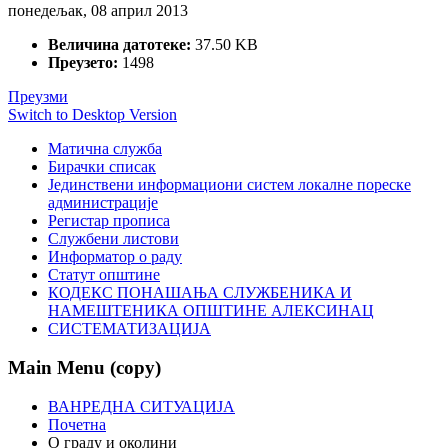
понедељак, 08 април 2013
Величина датотеке:
37.50 KB
Преузето:
1498
Преузми
Switch to Desktop Version
Матична служба
Бирачки списак
Јединствени информациони систем локалне пореске
администрације
Регистар прописа
Службени листови
Информатор о раду
Статут општине
КОДЕКС ПОНАШАЊА СЛУЖБЕНИКА И
НАМЕШТЕНИКА ОПШТИНЕ АЛЕКСИНАЦ
СИСТЕМАТИЗАЦИЈА
Main Menu (copy)
ВАНРЕДНА СИТУАЦИЈА
Почетна
О граду и околини