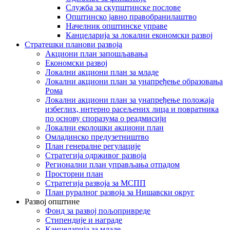
Служба за скупштинске послове
Општинско јавно правобранилаштво
Начелник општинске управе
Канцеларија за локални економски развој
Стратешки планови развоја
Акциони план запошљавања
Економски развој
Локални акциони план за младе
Локални акциони план за унапређење образовања
Рома
Локални акциони план за унапређење положаја
избеглих, интерно расељених лица и повратника
по основу споразума о реадмисији
Локални еколошки акциони план
Омладинско предузетништво
План генералне регулације
Стратегија одрживог развоја
Регионални план управљања отпадом
Просторни план
Стратегија развоја за МСПП
План руралног развоја за Нишавски округ
Развој општине
Фонд за развој пољопривреде
Стипендије и награде
Канцеларија за младе