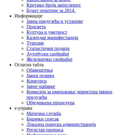
Кретање броја запослених
Буџет општине за 2014.
Информације
Јавна предузећа и установе
Просвета
Култура и уметност
Календар манифестација
Туризам
Статистички подаци
Аутобуски саобраћај
Железнички саобраћај
Огласна табла
Обавештења
Јавни позиви
Конкурси
Јавне набавке
Комисија за именовање директора јавних
предузећа
Обједињена процедура
е-управа
Матична служба
Бирачки списак
Локална пореска администрација
Регистар прописа