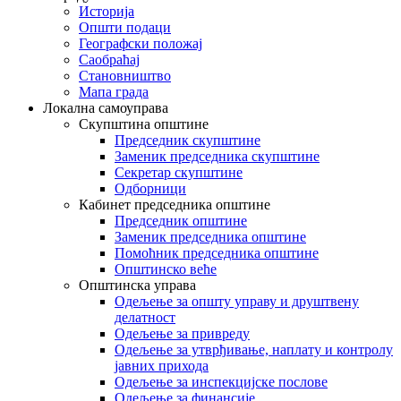
Историја
Општи подаци
Географски положај
Саобраћај
Становништво
Мапа града
Локална самоуправа
Скупштина општине
Председник скупштине
Заменик председника скупштине
Секретар скупштине
Одборници
Кабинет председника општине
Председник општине
Заменик председника општине
Помоћник председника општине
Општинско веће
Општинска управа
Одељење за општу управу и друштвену
делатност
Одељење за привреду
Одељење за утврђивање, наплату и контролу
јавних прихода
Одељење за инспекцијске послове
Одељење за финансије