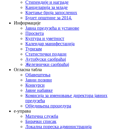
Стипендије и награде
Канцеларија за младе
Кретање броја запослених
Буџет општине за 2014.
Информације
Јавна предузећа и установе
Просвета
Култура и уметност
Календар манифестација
Туризам
Статистички подаци
Аутобуски саобраћај
Железнички саобраћај
Огласна табла
Обавештења
Јавни позиви
Конкурси
Јавне набавке
Комисија за именовање директора јавних
предузећа
Обједињена процедура
е-управа
Матична служба
Бирачки списак
Локална пореска администрација