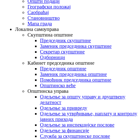
Општи подаци
Географски положај
Саобраћај
Становништво
Мапа града
Локална самоуправа
Скупштина општине
Председник скупштине
Заменик председника скупштине
Секретар скупштине
Одборници
Кабинет председника општине
Председник општине
Заменик председника општине
Помоћник председника општине
Општинско веће
Општинска управа
Одељење за општу управу и друштвену
делатност
Одељење за привреду
Одељење за утврђивање, наплату и контролу
јавних прихода
Одељење за инспекцијске послове
Одељење за финансије
Служба за скупштинске послове