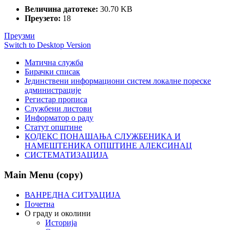
Величина датотеке:
30.70 KB
Преузето:
18
Преузми
Switch to Desktop Version
Матична служба
Бирачки списак
Јединствени информациони систем локалне пореске
администрације
Регистар прописа
Службени листови
Информатор о раду
Статут општине
КОДЕКС ПОНАШАЊА СЛУЖБЕНИКА И
НАМЕШТЕНИКА ОПШТИНЕ АЛЕКСИНАЦ
СИСТЕМАТИЗАЦИЈА
Main Menu (copy)
ВАНРЕДНА СИТУАЦИЈА
Почетна
О граду и околини
Историја