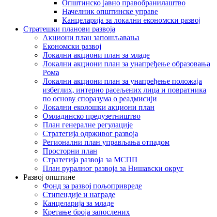
Општинско јавно правобранилаштво
Начелник општинске управе
Канцеларија за локални економски развој
Стратешки планови развоја
Акциони план запошљавања
Економски развој
Локални акциони план за младе
Локални акциони план за унапређење образовања
Рома
Локални акциони план за унапређење положаја
избеглих, интерно расељених лица и повратника
по основу споразума о реадмисији
Локални еколошки акциони план
Омладинско предузетништво
План генералне регулације
Стратегија одрживог развоја
Регионални план управљања отпадом
Просторни план
Стратегија развоја за МСПП
План руралног развоја за Нишавски округ
Развој општине
Фонд за развој пољопривреде
Стипендије и награде
Канцеларија за младе
Кретање броја запослених