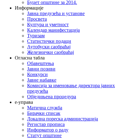
Буџет општине за 2014.
Информације
Јавна предузећа и установе
Просвета
Култура и уметност
Календар манифестација
Туризам
Статистички подаци
Аутобуски саобраћај
Железнички саобраћај
Огласна табла
Обавештења
Јавни позиви
Конкурси
Јавне набавке
Комисија за именовање директора јавних
предузећа
Обједињена процедура
е-управа
Матична служба
Бирачки списак
Локална пореска администрација
Регистар прописа
Информатор о раду
Статут општине