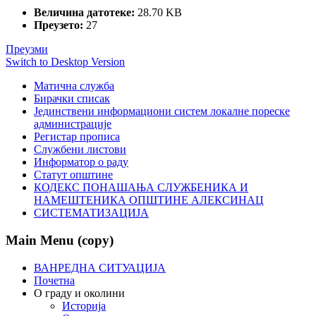
Величина датотеке:
28.70 KB
Преузето:
27
Преузми
Switch to Desktop Version
Матична служба
Бирачки списак
Јединствени информациони систем локалне пореске
администрације
Регистар прописа
Службени листови
Информатор о раду
Статут општине
КОДЕКС ПОНАШАЊА СЛУЖБЕНИКА И
НАМЕШТЕНИКА ОПШТИНЕ АЛЕКСИНАЦ
СИСТЕМАТИЗАЦИЈА
Main Menu (copy)
ВАНРЕДНА СИТУАЦИЈА
Почетна
О граду и околини
Историја