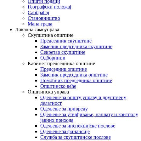
Општи подаци
Географски положај
Саобраћај
Становништво
Мапа града
Локална самоуправа
Скупштина општине
Председник скупштине
Заменик председника скупштине
Секретар скупштине
Одборници
Кабинет председника општине
Председник општине
Заменик председника општине
Помоћник председника општине
Општинско веће
Општинска управа
Одељење за општу управу и друштвену
делатност
Одељење за привреду
Одељење за утврђивање, наплату и контролу
јавних прихода
Одељење за инспекцијске послове
Одељење за финансије
Служба за скупштинске послове