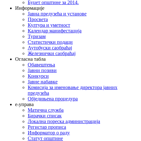
Буџет општине за 2014.
Информације
Јавна предузећа и установе
Просвета
Култура и уметност
Календар манифестација
Туризам
Статистички подаци
Аутобуски саобраћај
Железнички саобраћај
Огласна табла
Обавештења
Јавни позиви
Конкурси
Јавне набавке
Комисија за именовање директора јавних
предузећа
Обједињена процедура
е-управа
Матична служба
Бирачки списак
Локална пореска администрација
Регистар прописа
Информатор о раду
Статут општине