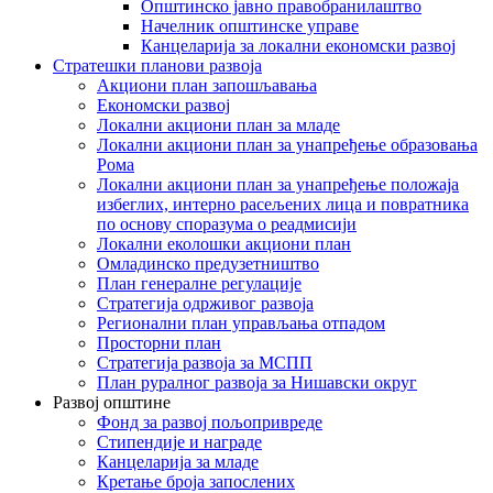
Општинско јавно правобранилаштво
Начелник општинске управе
Канцеларија за локални економски развој
Стратешки планови развоја
Акциони план запошљавања
Економски развој
Локални акциони план за младе
Локални акциони план за унапређење образовања
Рома
Локални акциони план за унапређење положаја
избеглих, интерно расељених лица и повратника
по основу споразума о реадмисији
Локални еколошки акциони план
Омладинско предузетништво
План генералне регулације
Стратегија одрживог развоја
Регионални план управљања отпадом
Просторни план
Стратегија развоја за МСПП
План руралног развоја за Нишавски округ
Развој општине
Фонд за развој пољопривреде
Стипендије и награде
Канцеларија за младе
Кретање броја запослених