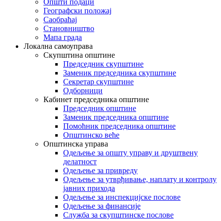
Општи подаци
Географски положај
Саобраћај
Становништво
Мапа града
Локална самоуправа
Скупштина општине
Председник скупштине
Заменик председника скупштине
Секретар скупштине
Одборници
Кабинет председника општине
Председник општине
Заменик председника општине
Помоћник председника општине
Општинско веће
Општинска управа
Одељење за општу управу и друштвену
делатност
Одељење за привреду
Одељење за утврђивање, наплату и контролу
јавних прихода
Одељење за инспекцијске послове
Одељење за финансије
Служба за скупштинске послове