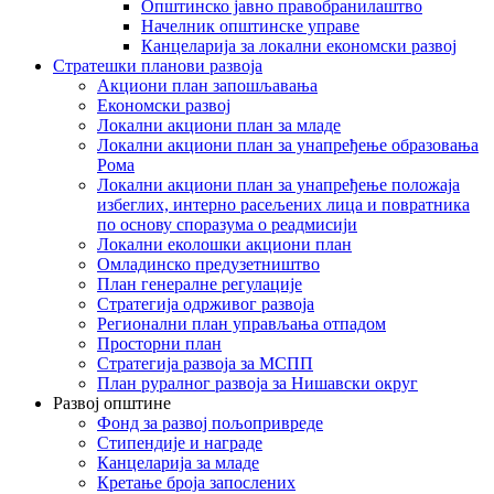
Општинско јавно правобранилаштво
Начелник општинске управе
Канцеларија за локални економски развој
Стратешки планови развоја
Акциони план запошљавања
Економски развој
Локални акциони план за младе
Локални акциони план за унапређење образовања
Рома
Локални акциони план за унапређење положаја
избеглих, интерно расељених лица и повратника
по основу споразума о реадмисији
Локални еколошки акциони план
Омладинско предузетништво
План генералне регулације
Стратегија одрживог развоја
Регионални план управљања отпадом
Просторни план
Стратегија развоја за МСПП
План руралног развоја за Нишавски округ
Развој општине
Фонд за развој пољопривреде
Стипендије и награде
Канцеларија за младе
Кретање броја запослених