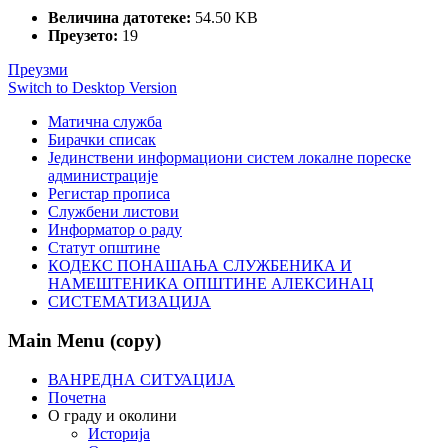
Величина датотеке:
54.50 KB
Преузето:
19
Преузми
Switch to Desktop Version
Матична служба
Бирачки списак
Јединствени информациони систем локалне пореске
администрације
Регистар прописа
Службени листови
Информатор о раду
Статут општине
КОДЕКС ПОНАШАЊА СЛУЖБЕНИКА И
НАМЕШТЕНИКА ОПШТИНЕ АЛЕКСИНАЦ
СИСТЕМАТИЗАЦИЈА
Main Menu (copy)
ВАНРЕДНА СИТУАЦИЈА
Почетна
О граду и околини
Историја