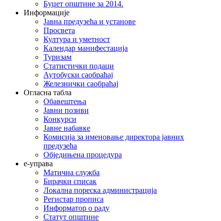
Буџет општине за 2014.
Информације
Јавна предузећа и установе
Просвета
Култура и уметност
Календар манифестација
Туризам
Статистички подаци
Аутобуски саобраћај
Железнички саобраћај
Огласна табла
Обавештења
Јавни позиви
Конкурси
Јавне набавке
Комисија за именовање директора јавних
предузећа
Обједињена процедура
е-управа
Матична служба
Бирачки списак
Локална пореска администрација
Регистар прописа
Информатор о раду
Статут општине