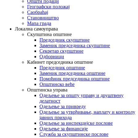
Општи подаци
Географски положај
Саобраћај
Становништво
Мапа града
Локална самоуправа
Скупштина општине
Председник скупштине
Заменик председника скупштине
Секретар скупштине
Одборници
Кабинет председника општине
Председник општине
Заменик председника општине
Помоћник председника општине
Општинско веће
Општинска управа
Одељење за општу управу и друштвену
делатност
Одељење за привреду
Одељење за утврђивање, наплату и контролу
јавних прихода
Одељење за инспекцијске послове
Одељење за финансије
Служба за скупштинске послове