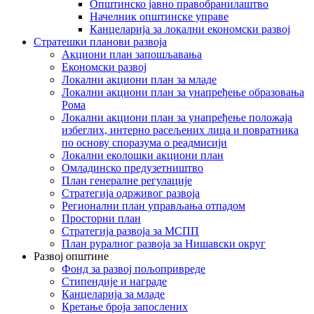
Општинско јавно правобранилаштво
Начелник општинске управе
Канцеларија за локални економски развој
Стратешки планови развоја
Акциони план запошљавања
Економски развој
Локални акциони план за младе
Локални акциони план за унапређење образовања
Рома
Локални акциони план за унапређење положаја
избеглих, интерно расељених лица и повратника
по основу споразума о реадмисији
Локални еколошки акциони план
Омладинско предузетништво
План генералне регулације
Стратегија одрживог развоја
Регионални план управљања отпадом
Просторни план
Стратегија развоја за МСПП
План руралног развоја за Нишавски округ
Развој општине
Фонд за развој пољопривреде
Стипендије и награде
Канцеларија за младе
Кретање броја запослених