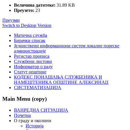
Величина датотеке:
31.89 KB
Преузето:
23
Преузми
Switch to Desktop Version
Матична служба
Бирачки списак
Јединствени информациони систем локалне пореске
администрације
Регистар прописа
Службени листови
Информатор о раду
Статут општине
КОДЕКС ПОНАШАЊА СЛУЖБЕНИКА И
НАМЕШТЕНИКА ОПШТИНЕ АЛЕКСИНАЦ
СИСТЕМАТИЗАЦИЈА
Main Menu (copy)
ВАНРЕДНА СИТУАЦИЈА
Почетна
О граду и околини
Историја