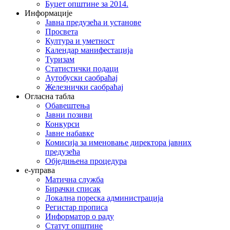
Буџет општине за 2014.
Информације
Јавна предузећа и установе
Просвета
Култура и уметност
Календар манифестација
Туризам
Статистички подаци
Аутобуски саобраћај
Железнички саобраћај
Огласна табла
Обавештења
Јавни позиви
Конкурси
Јавне набавке
Комисија за именовање директора јавних
предузећа
Обједињена процедура
е-управа
Матична служба
Бирачки списак
Локална пореска администрација
Регистар прописа
Информатор о раду
Статут општине