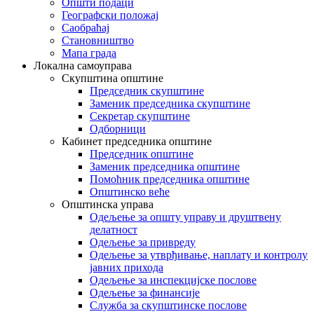
Општи подаци
Географски положај
Саобраћај
Становништво
Мапа града
Локална самоуправа
Скупштина општине
Председник скупштине
Заменик председника скупштине
Секретар скупштине
Одборници
Кабинет председника општине
Председник општине
Заменик председника општине
Помоћник председника општине
Општинско веће
Општинска управа
Одељење за општу управу и друштвену
делатност
Одељење за привреду
Одељење за утврђивање, наплату и контролу
јавних прихода
Одељење за инспекцијске послове
Одељење за финансије
Служба за скупштинске послове