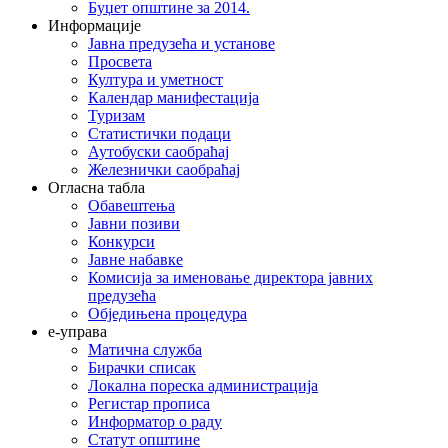
Буџет општине за 2014.
Информације
Јавна предузећа и установе
Просвета
Култура и уметност
Календар манифестација
Туризам
Статистички подаци
Аутобуски саобраћај
Железнички саобраћај
Огласна табла
Обавештења
Јавни позиви
Конкурси
Јавне набавке
Комисија за именовање директора јавних
предузећа
Обједињена процедура
е-управа
Матична служба
Бирачки списак
Локална пореска администрација
Регистар прописа
Информатор о раду
Статут општине