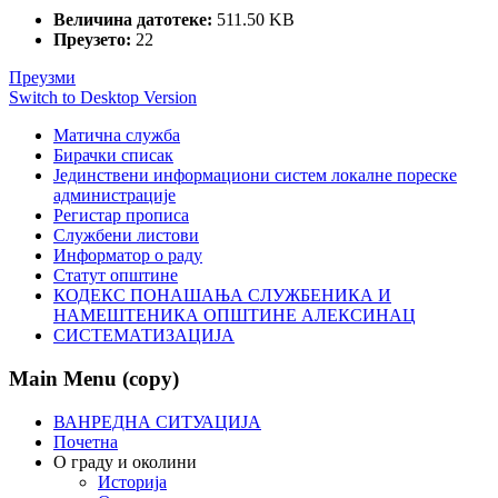
Величина датотеке:
511.50 KB
Преузето:
22
Преузми
Switch to Desktop Version
Матична служба
Бирачки списак
Јединствени информациони систем локалне пореске
администрације
Регистар прописа
Службени листови
Информатор о раду
Статут општине
КОДЕКС ПОНАШАЊА СЛУЖБЕНИКА И
НАМЕШТЕНИКА ОПШТИНЕ АЛЕКСИНАЦ
СИСТЕМАТИЗАЦИЈА
Main Menu (copy)
ВАНРЕДНА СИТУАЦИЈА
Почетна
О граду и околини
Историја