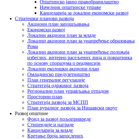
Општинско јавно правобранилаштво
Начелник општинске управе
Канцеларија за локални економски развој
Стратешки планови развоја
Акциони план запошљавања
Економски развој
Локални акциони план за младе
Локални акциони план за унапређење образовања
Рома
Локални акциони план за унапређење положаја
избеглих, интерно расељених лица и повратника
по основу споразума о реадмисији
Локални еколошки акциони план
Омладинско предузетништво
План генералне регулације
Стратегија одрживог развоја
Регионални план управљања отпадом
Просторни план
Стратегија развоја за МСПП
План руралног развоја за Нишавски округ
Развој општине
Фонд за развој пољопривреде
Стипендије и награде
Канцеларија за младе
Кретање броја запослених