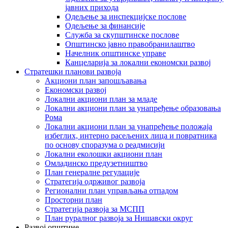
јавних прихода
Одељење за инспекцијске послове
Одељење за финансије
Служба за скупштинске послове
Општинско јавно правобранилаштво
Начелник општинске управе
Канцеларија за локални економски развој
Стратешки планови развоја
Акциони план запошљавања
Економски развој
Локални акциони план за младе
Локални акциони план за унапређење образовања
Рома
Локални акциони план за унапређење положаја
избеглих, интерно расељених лица и повратника
по основу споразума о реадмисији
Локални еколошки акциони план
Омладинско предузетништво
План генералне регулације
Стратегија одрживог развоја
Регионални план управљања отпадом
Просторни план
Стратегија развоја за МСПП
План руралног развоја за Нишавски округ
Развој општине