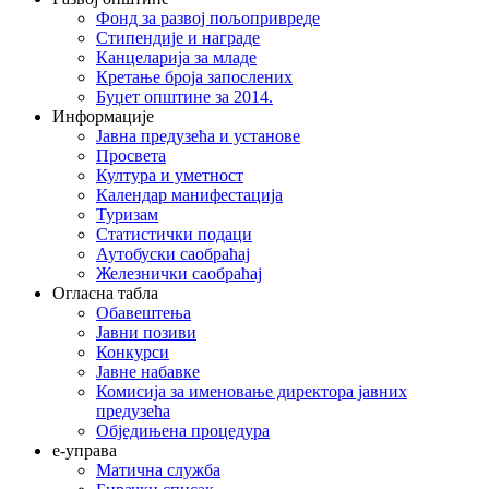
Фонд за развој пољопривреде
Стипендије и награде
Канцеларија за младе
Кретање броја запослених
Буџет општине за 2014.
Информације
Јавна предузећа и установе
Просвета
Култура и уметност
Календар манифестација
Туризам
Статистички подаци
Аутобуски саобраћај
Железнички саобраћај
Огласна табла
Обавештења
Јавни позиви
Конкурси
Јавне набавке
Комисија за именовање директора јавних
предузећа
Обједињена процедура
е-управа
Матична служба