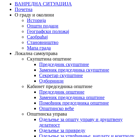
ВАНРЕДНА СИТУАЦИЈА
Почетна
О граду и околини
Историја
Општи подаци
Географски положај
Саобраћај
Становништво
Мапа града
Локална самоуправа
Скупштина општине
Председник скупштине
Заменик председника скупштине
Секретар скупштине
Одборници
Кабинет председника општине
Председник општине
Заменик председника општине
Помоћник председника општине
Општинско веће
Општинска управа
Одељење за општу управу и друштвену
делатност
Одељење за привреду
Одељење за утврђивање, наплату и контролу