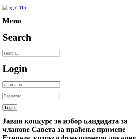
Menu
Search
Login
Јавни конкурс за избор кандидата за
чланове Савета за праћење примене
Етичког кодекса функционера локалне