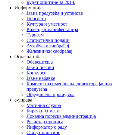
Буџет општине за 2014.
Информације
Јавна предузећа и установе
Просвета
Култура и уметност
Календар манифестација
Туризам
Статистички подаци
Аутобуски саобраћај
Железнички саобраћај
Огласна табла
Обавештења
Јавни позиви
Конкурси
Јавне набавке
Комисија за именовање директора јавних
предузећа
Обједињена процедура
е-управа
Матична служба
Бирачки списак
Локална пореска администрација
Регистар прописа
Информатор о раду
Статут општине