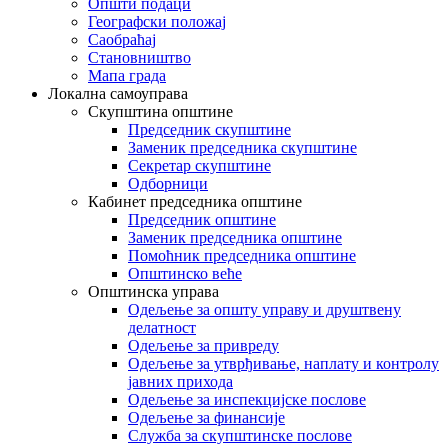
Општи подаци
Географски положај
Саобраћај
Становништво
Мапа града
Локална самоуправа
Скупштина општине
Председник скупштине
Заменик председника скупштине
Секретар скупштине
Одборници
Кабинет председника општине
Председник општине
Заменик председника општине
Помоћник председника општине
Општинско веће
Општинска управа
Одељење за општу управу и друштвену
делатност
Одељење за привреду
Одељење за утврђивање, наплату и контролу
јавних прихода
Одељење за инспекцијске послове
Одељење за финансије
Служба за скупштинске послове