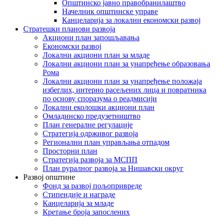
Општинско јавно правобранилаштво
Начелник општинске управе
Канцеларија за локални економски развој
Стратешки планови развоја
Акциони план запошљавања
Економски развој
Локални акциони план за младе
Локални акциони план за унапређење образовања
Рома
Локални акциони план за унапређење положаја
избеглих, интерно расељених лица и повратника
по основу споразума о реадмисији
Локални еколошки акциони план
Омладинско предузетништво
План генералне регулације
Стратегија одрживог развоја
Регионални план управљања отпадом
Просторни план
Стратегија развоја за МСПП
План руралног развоја за Нишавски округ
Развој општине
Фонд за развој пољопривреде
Стипендије и награде
Канцеларија за младе
Кретање броја запослених