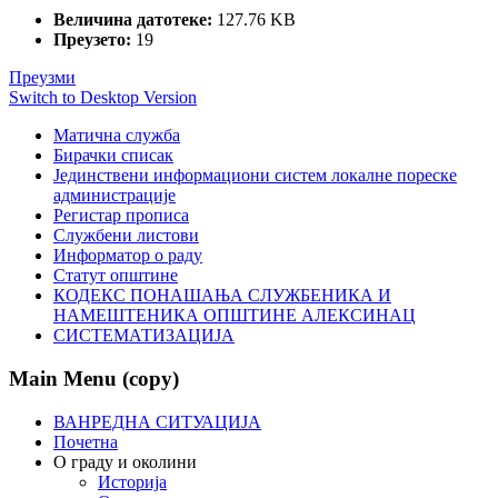
Величина датотеке:
127.76 KB
Преузето:
19
Преузми
Switch to Desktop Version
Матична служба
Бирачки списак
Јединствени информациони систем локалне пореске
администрације
Регистар прописа
Службени листови
Информатор о раду
Статут општине
КОДЕКС ПОНАШАЊА СЛУЖБЕНИКА И
НАМЕШТЕНИКА ОПШТИНЕ АЛЕКСИНАЦ
СИСТЕМАТИЗАЦИЈА
Main Menu (copy)
ВАНРЕДНА СИТУАЦИЈА
Почетна
О граду и околини
Историја