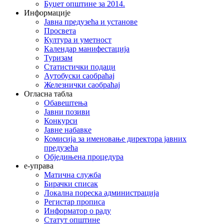
Буџет општине за 2014.
Информације
Јавна предузећа и установе
Просвета
Култура и уметност
Календар манифестација
Туризам
Статистички подаци
Аутобуски саобраћај
Железнички саобраћај
Огласна табла
Обавештења
Јавни позиви
Конкурси
Јавне набавке
Комисија за именовање директора јавних
предузећа
Обједињена процедура
е-управа
Матична служба
Бирачки списак
Локална пореска администрација
Регистар прописа
Информатор о раду
Статут општине