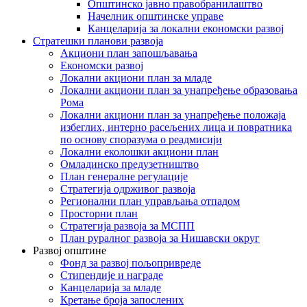
Општинско јавно правобранилаштво
Начелник општинске управе
Канцеларија за локални економски развој
Стратешки планови развоја
Акциони план запошљавања
Економски развој
Локални акциони план за младе
Локални акциони план за унапређење образовања
Рома
Локални акциони план за унапређење положаја
избеглих, интерно расељених лица и повратника
по основу споразума о реадмисији
Локални еколошки акциони план
Омладинско предузетништво
План генералне регулације
Стратегија одрживог развоја
Регионални план управљања отпадом
Просторни план
Стратегија развоја за МСПП
План руралног развоја за Нишавски округ
Развој општине
Фонд за развој пољопривреде
Стипендије и награде
Канцеларија за младе
Кретање броја запослених