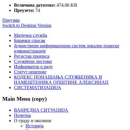
Величина датотеке:
474.06 KB
Преузето:
74
Преузми
Switch to Desktop Version
Матична служба
Бирачки списак
Јединствени информациони систем локалне пореске
администрације
Регистар прописа
Службени листови
Информатор о раду
Статут општине
КОДЕКС ПОНАШАЊА СЛУЖБЕНИКА И
НАМЕШТЕНИКА ОПШТИНЕ АЛЕКСИНАЦ
СИСТЕМАТИЗАЦИЈА
Main Menu (copy)
ВАНРЕДНА СИТУАЦИЈА
Почетна
О граду и околини
Историја