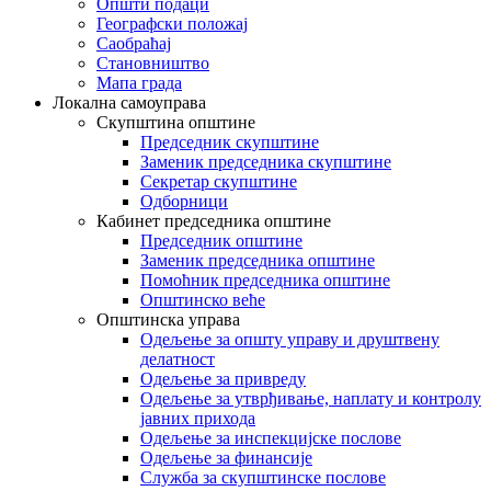
Општи подаци
Географски положај
Саобраћај
Становништво
Мапа града
Локална самоуправа
Скупштина општине
Председник скупштине
Заменик председника скупштине
Секретар скупштине
Одборници
Кабинет председника општине
Председник општине
Заменик председника општине
Помоћник председника општине
Општинско веће
Општинска управа
Одељење за општу управу и друштвену
делатност
Одељење за привреду
Одељење за утврђивање, наплату и контролу
јавних прихода
Одељење за инспекцијске послове
Одељење за финансије
Служба за скупштинске послове