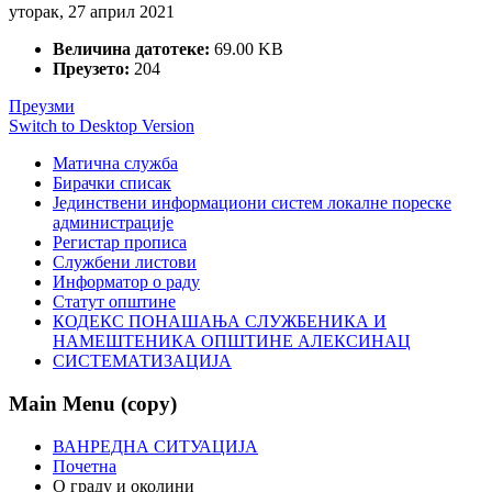
уторак, 27 април 2021
Величина датотеке:
69.00 KB
Преузето:
204
Преузми
Switch to Desktop Version
Матична служба
Бирачки списак
Јединствени информациони систем локалне пореске
администрације
Регистар прописа
Службени листови
Информатор о раду
Статут општине
КОДЕКС ПОНАШАЊА СЛУЖБЕНИКА И
НАМЕШТЕНИКА ОПШТИНЕ АЛЕКСИНАЦ
СИСТЕМАТИЗАЦИЈА
Main Menu (copy)
ВАНРЕДНА СИТУАЦИЈА
Почетна
О граду и околини