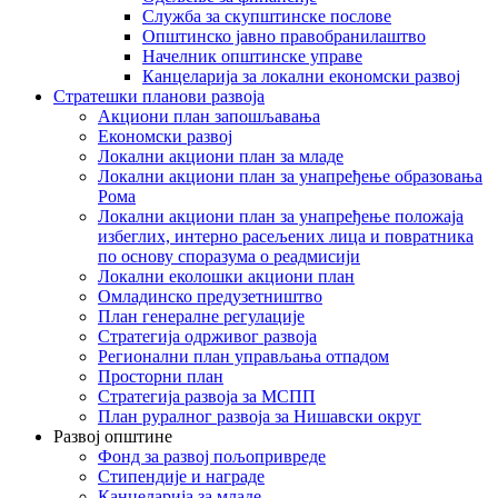
Служба за скупштинске послове
Општинско јавно правобранилаштво
Начелник општинске управе
Канцеларија за локални економски развој
Стратешки планови развоја
Акциони план запошљавања
Економски развој
Локални акциони план за младе
Локални акциони план за унапређење образовања
Рома
Локални акциони план за унапређење положаја
избеглих, интерно расељених лица и повратника
по основу споразума о реадмисији
Локални еколошки акциони план
Омладинско предузетништво
План генералне регулације
Стратегија одрживог развоја
Регионални план управљања отпадом
Просторни план
Стратегија развоја за МСПП
План руралног развоја за Нишавски округ
Развој општине
Фонд за развој пољопривреде
Стипендије и награде
Канцеларија за младе