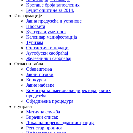
Кретање броја запослених
Буџет општине за 2014.
Информације
Јавна предузећа и установе
Просвета
Култура и уметност
Календар манифестација
Туризам
Статистички подаци
Аутобуски саобраћај
Железнички саобраћај
Огласна табла
Обавештења
Јавни позиви
Конкурси
Јавне набавке
Комисија за именовање директора јавних
предузећа
Обједињена процедура
е-управа
Матична служба
Бирачки списак
Локална пореска администрација
Регистар прописа