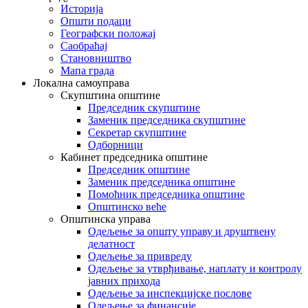
Историја
Општи подаци
Географски положај
Саобраћај
Становништво
Мапа града
Локална самоуправа
Скупштина општине
Председник скупштине
Заменик председника скупштине
Секретар скупштине
Одборници
Кабинет председника општине
Председник општине
Заменик председника општине
Помоћник председника општине
Општинско веће
Општинска управа
Одељење за општу управу и друштвену
делатност
Одељење за привреду
Одељење за утврђивање, наплату и контролу
јавних прихода
Одељење за инспекцијске послове
Одељење за финансије