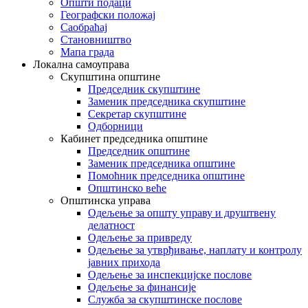
Општи подаци
Географски положај
Саобраћај
Становништво
Мапа града
Локална самоуправа
Скупштина општине
Председник скупштине
Заменик председника скупштине
Секретар скупштине
Одборници
Кабинет председника општине
Председник општине
Заменик председника општине
Помоћник председника општине
Општинско веће
Општинска управа
Одељење за општу управу и друштвену
делатност
Одељење за привреду
Одељење за утврђивање, наплату и контролу
јавних прихода
Одељење за инспекцијске послове
Одељење за финансије
Служба за скупштинске послове