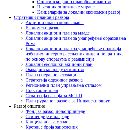
Општинско јавно правобранилаштво
Начелник општинске управе
Канцеларија за локални економски развој
Стратешки планови развоја
Акциони план запошљавања
Економски развој
Локални акциони план за младе
Локални акциони план за унапређење образовања
Рома
Локални акциони план за унапређење положаја
избеглих, интерно расељених лица и повратника
по основу споразума о реадмисији
Локални еколошки акциони план
Омладинско предузетништво
План генералне регулације
Стратегија одрживог развоја
Регионални план управљања отпадом
Просторни план
Стратегија развоја за МСПП
План руралног развоја за Нишавски округ
Развој општине
Фонд за развој пољопривреде
Стипендије и награде
Канцеларија за младе
Кретање броја запослених