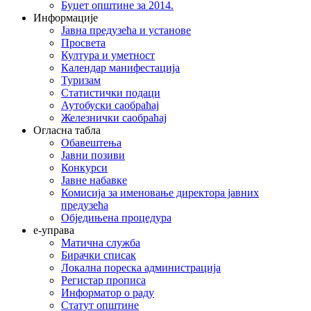
Буџет општине за 2014.
Информације
Јавна предузећа и установе
Просвета
Култура и уметност
Календар манифестација
Туризам
Статистички подаци
Аутобуски саобраћај
Железнички саобраћај
Огласна табла
Обавештења
Јавни позиви
Конкурси
Јавне набавке
Комисија за именовање директора јавних
предузећа
Обједињена процедура
е-управа
Матична служба
Бирачки списак
Локална пореска администрација
Регистар прописа
Информатор о раду
Статут општине