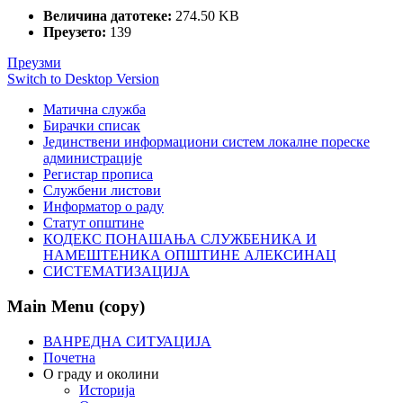
Величина датотеке:
274.50 KB
Преузето:
139
Преузми
Switch to Desktop Version
Матична служба
Бирачки списак
Јединствени информациони систем локалне пореске
администрације
Регистар прописа
Службени листови
Информатор о раду
Статут општине
КОДЕКС ПОНАШАЊА СЛУЖБЕНИКА И
НАМЕШТЕНИКА ОПШТИНЕ АЛЕКСИНАЦ
СИСТЕМАТИЗАЦИЈА
Main Menu (copy)
ВАНРЕДНА СИТУАЦИЈА
Почетна
О граду и околини
Историја