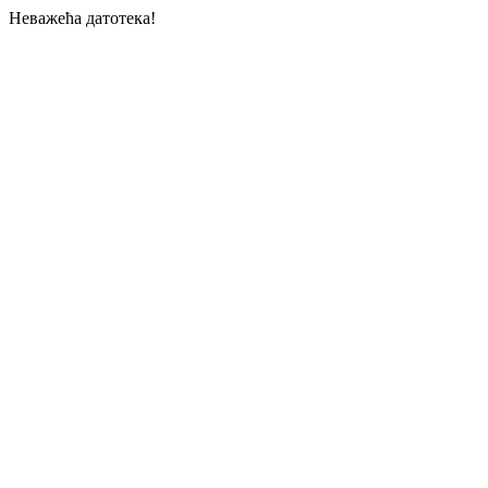
Неважећа датотека!