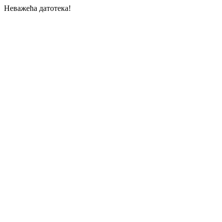
Неважећа датотека!