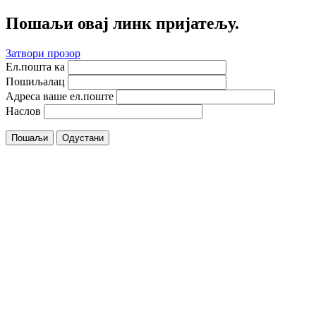
Пошаљи овај линк пријатељу.
Затвори прозор
Ел.пошта ка
Пошиљалац
Адреса ваше ел.поште
Наслов
Пошаљи
Одустани