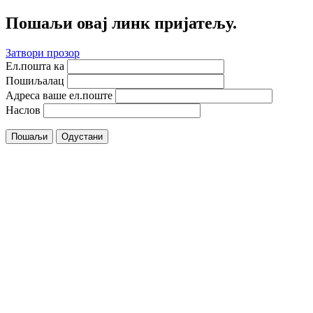
Пошаљи овај линк пријатељу.
Затвори прозор
Ел.пошта ка
Пошиљалац
Адреса ваше ел.поште
Наслов
Пошаљи
Одустани